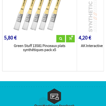
5,80 €
4,20 €
Green Stuff 13581 Pinceaux plats
AK Interactive 
synthétiques pack x5
OupsModel sur Facebook