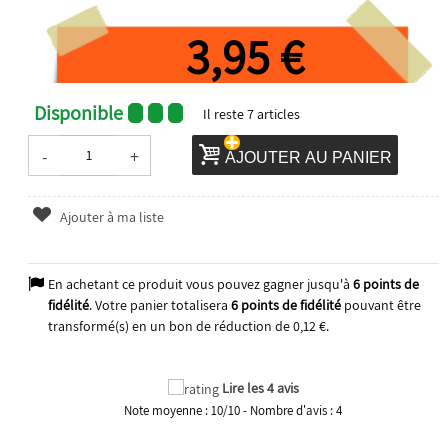
3,95 €
Disponible
Il reste
7
articles
-
+
AJOUTER AU PANIER
Ajouter à ma liste
En achetant ce produit vous pouvez gagner jusqu'à
6
points de
fidélité
. Votre panier totalisera
6
points de fidélité
pouvant être
transformé(s) en un bon de réduction de
0,12 €
.
2025
Lire les 4 avis
Note moyenne :
10
/
10
- Nombre d'avis :
4