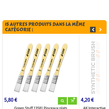
15 AUTRES PRODUITS DANS LA MÊME
CATÉGORIE :
5,80 €
4,20 €
Green Stuff 13581 Pinceaux plats
AK Interactive 