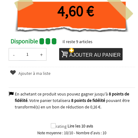
4,60 €
Disponible
Il reste
9
articles
-
+
AJOUTER AU PANIER
Ajouter à ma liste
En achetant ce produit vous pouvez gagner jusqu'à
8
points de
fidélité
. Votre panier totalisera
8
points de fidélité
pouvant être
transformé(s) en un bon de réduction de
0,16 €
.
Lire les 10 avis
Note moyenne :
10
/
10
- Nombre d'avis :
10