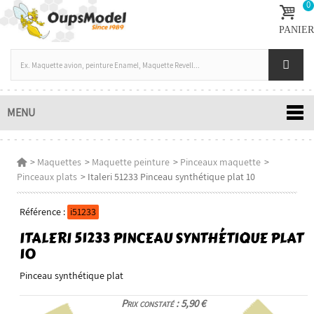
0
PANIER
MENU
>
Maquettes
>
Maquette peinture
>
Pinceaux maquette
>
Pinceaux plats
>
Italeri 51233 Pinceau synthétique plat 10
Référence :
i51233
ITALERI 51233 PINCEAU SYNTHÉTIQUE PLAT
10
Pinceau synthétique plat
Prix constaté : 5,90 €