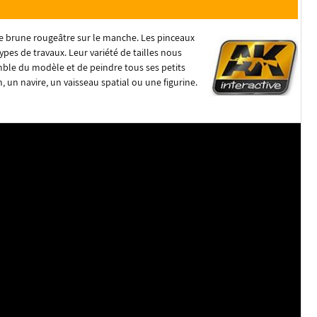
nte brune rougeâtre sur le manche. Les pinceaux
ypes de travaux. Leur variété de tailles nous
mble du modèle et de peindre tous ses petits
n, un navire, un vaisseau spatial ou une figurine.