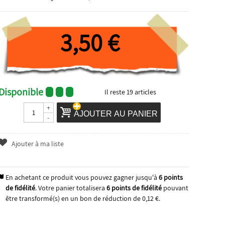
3,50 €
Disponible
Il reste
19
articles
+
AJOUTER AU PANIER
-
Ajouter à ma liste
En achetant ce produit vous pouvez gagner jusqu'à
6
points
de fidélité
. Votre panier totalisera
6
points de fidélité
pouvant
être transformé(s) en un bon de réduction de
0,12 €
.