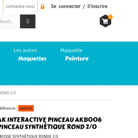
Se connecter / S'inscrire
Contactez-nous
0
Les autres
Maquette
Maquettes
Peinture
ROND 2/0
éférence :
akb006
AK INTERACTIVE PINCEAU AKB006
PINCEAU SYNTHÉTIQUE ROND 2/0
ROSSE SYNTHÉTIQUE RONDE 2/0