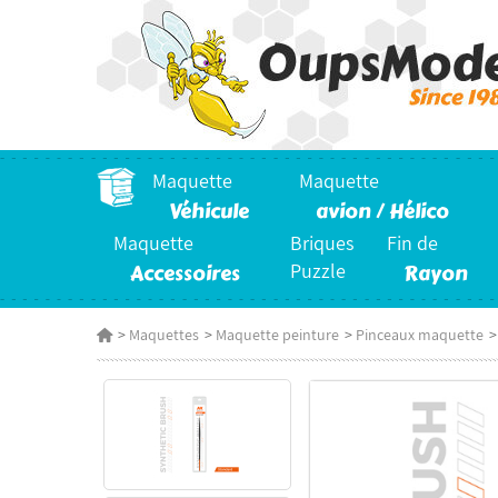
Maquette
Maquette
Véhicule
avion / Hélico
Maquette
Briques
Fin de
Accessoires
Puzzle
Rayon
>
Maquettes
>
Maquette peinture
>
Pinceaux maquette
>