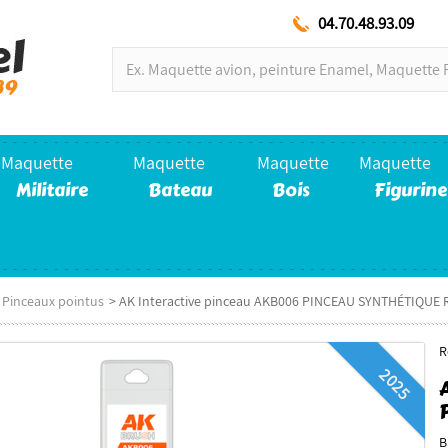
04.70.48.93.09
Maquette
Maquette
Maquette
Maquette
Militaire
Bateau
Bois
Figurine
Pinceaux pointus
>
AK Interactive pinceau AKB006 PINCEAU SYNTHÉTIQUE 
R
2025
B