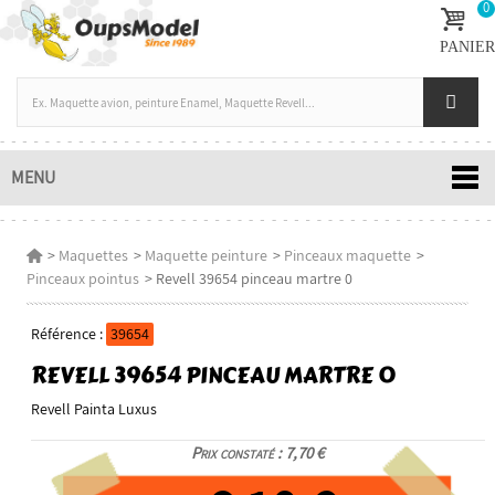
0
PANIER
MENU
>
Maquettes
>
Maquette peinture
>
Pinceaux maquette
>
Pinceaux pointus
>
Revell 39654 pinceau martre 0
Référence :
39654
REVELL 39654 PINCEAU MARTRE 0
Revell Painta Luxus
Prix constaté : 7,70 €