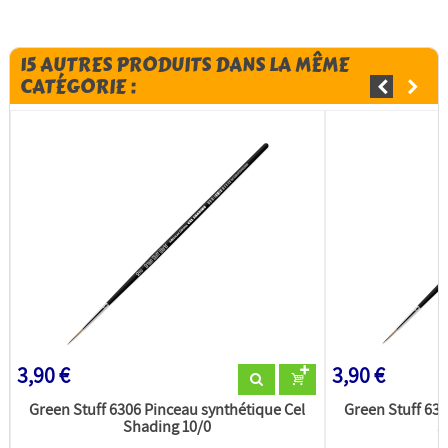
15 AUTRES PRODUITS DANS LA MÊME
CATÉGORIE :
3,90 €
3,90 €
Green Stuff 6306 Pinceau synthétique Cel
Green Stuff 630
Shading 10/0
S