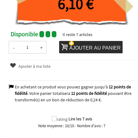
6,10 €
Disponible
Il reste
7
articles
-
+
AJOUTER AU PANIER
Ajouter à ma liste
En achetant ce produit vous pouvez gagner jusqu'à
12
points de
fidélité
. Votre panier totalisera
12
points de fidélité
pouvant être
transformé(s) en un bon de réduction de
0,24 €
.
Lire les 7 avis
Note moyenne :
10
/
10
- Nombre d'avis :
7