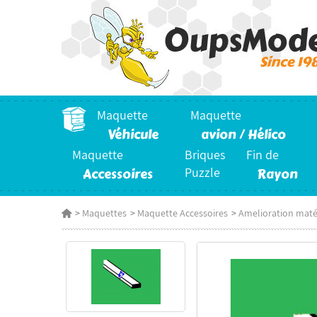
Maquette
Maquette
Véhicule
avion / Hélico
Maquette
Briques
Fin de
Accessoires
Puzzle
Rayon
>
Maquettes
>
Maquette Accessoires
>
Amelioration maté