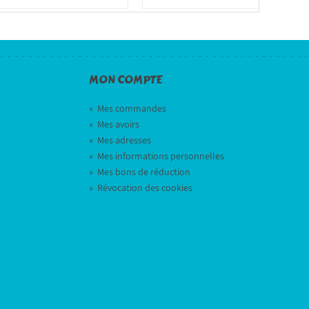
MON COMPTE
»
Mes commandes
»
Mes avoirs
»
Mes adresses
»
Mes informations personnelles
»
Mes bons de réduction
»
Révocation des cookies