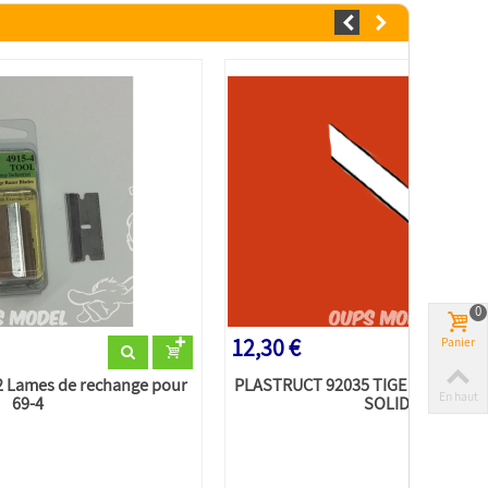
0
12,30 €
Panier
 Lames de rechange pour
PLASTRUCT 92035 TIGE RONDE E
En haut
69-4
SOLIDE...