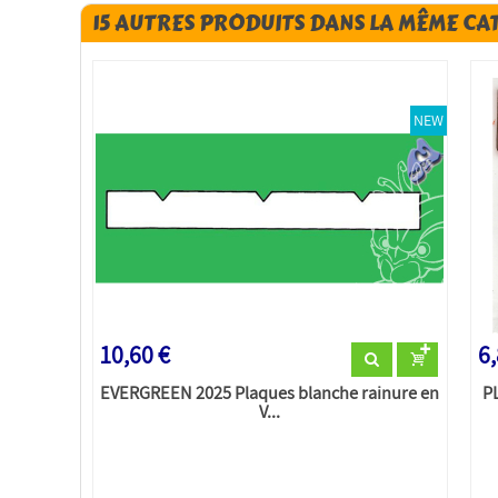
15 AUTRES PRODUITS DANS LA MÊME CA
NEW
10,60 €
6,
EVERGREEN 2025 Plaques blanche rainure en
P
V...