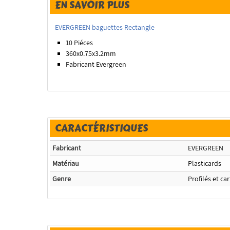
EN SAVOIR PLUS
EVERGREEN baguettes Rectangle
10 Piéces
360x0.75x3.2
mm
Fabricant Evergreen
CARACTÉRISTIQUES
Fabricant
EVERGREEN
Matériau
Plasticards
Genre
Profilés et ca