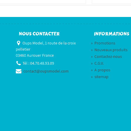
NOUS CONTACTER
INFORMATIONS
Oups Model, 1 route de la croix
»
Promotions
pelletier
»
Nouveaux produits
03460 Aurouer France
»
Contactez-nous
Tél :
04.70.48.93.09
»
C.G.V.
»
A propos
contact@oupsmodel.com
»
sitemap