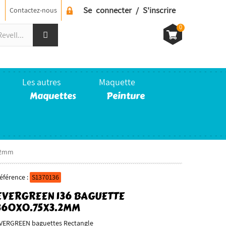
Se connecter / S'inscrire
Contactez-nous
0
Les autres
Maquette
Maquettes
Peinture
.2mm
éférence :
S1370136
EVERGREEN 136 BAGUETTE
360X0.75X3.2MM
VERGREEN baguettes Rectangle