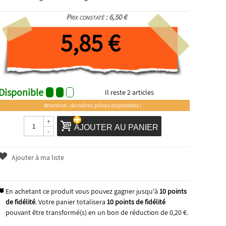
Prix constaté : 6,50 €
5,85 €
Disponible
Il reste
2
articles
Attention : dernières pièces disponibles !
+
AJOUTER AU PANIER
-
Ajouter à ma liste
En achetant ce produit vous pouvez gagner jusqu'à
10
points
de fidélité
. Votre panier totalisera
10
points de fidélité
pouvant être transformé(s) en un bon de réduction de
0,20 €
.