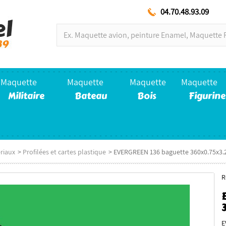
04.70.48.93.09
Maquette
Maquette
Maquette
Maquette
Militaire
Bateau
Bois
Figurine
riaux
>
Profilées et cartes plastique
>
EVERGREEN 136 baguette 360x0.75x3
R
E