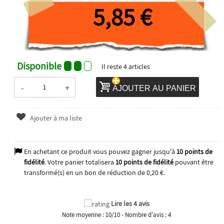
5,85 €
Disponible
Il reste
4
articles
-
+
AJOUTER AU PANIER
Ajouter à ma liste
En achetant ce produit vous pouvez gagner jusqu'à
10
points de
fidélité
. Votre panier totalisera
10
points de fidélité
pouvant être
transformé(s) en un bon de réduction de
0,20 €
.
Lire les 4 avis
Note moyenne :
10
/
10
- Nombre d'avis :
4