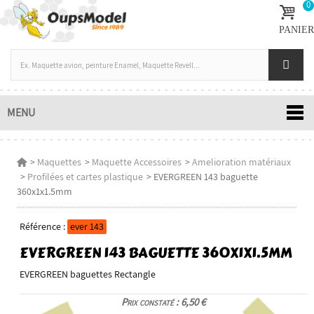
0
PANIER
MENU
>
Maquettes
>
Maquette Accessoires
>
Amelioration matériaux
>
Profilées et cartes plastique
>
EVERGREEN 143 baguette
360x1x1.5mm
Référence :
ever 143
EVERGREEN 143 BAGUETTE 360X1X1.5MM
EVERGREEN baguettes Rectangle
Prix constaté : 6,50 €