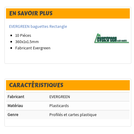
EN SAVOIR PLUS
EVERGREEN baguettes Rectangle
10 Piéces
360x1x1.5
mm
Fabricant Evergreen
CARACTÉRISTIQUES
Fabricant
EVERGREEN
Matériau
Plasticards
Genre
Profilés et cartes plastique