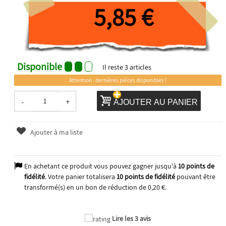
5,85 €
Disponible
Il reste
3
articles
Attention : dernières pièces disponibles !
-
+
AJOUTER AU PANIER
Ajouter à ma liste
En achetant ce produit vous pouvez gagner jusqu'à
10
points de
fidélité
. Votre panier totalisera
10
points de fidélité
pouvant être
transformé(s) en un bon de réduction de
0,20 €
.
Lire les 3 avis