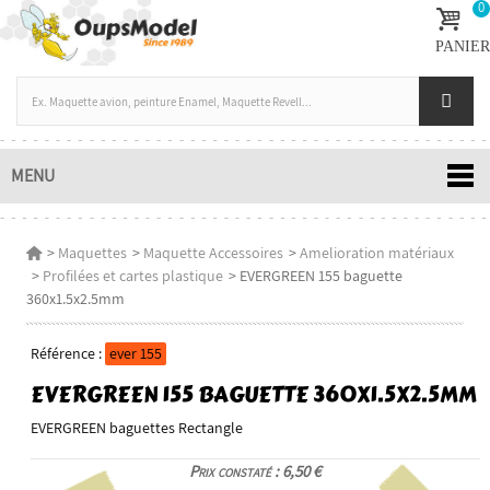
0
PANIER
MENU
>
Maquettes
>
Maquette Accessoires
>
Amelioration matériaux
>
Profilées et cartes plastique
>
EVERGREEN 155 baguette
360x1.5x2.5mm
Référence :
ever 155
EVERGREEN 155 BAGUETTE 360X1.5X2.5MM
EVERGREEN baguettes Rectangle
Prix constaté : 6,50 €