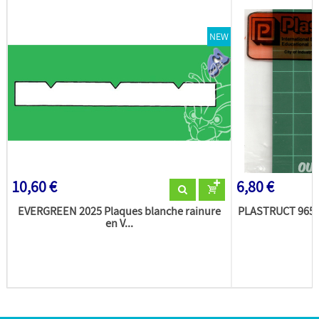
NEW
10,60 €
6,80 €
EVERGREEN 2025 Plaques blanche rainure
PLASTRUCT 96507
en V...