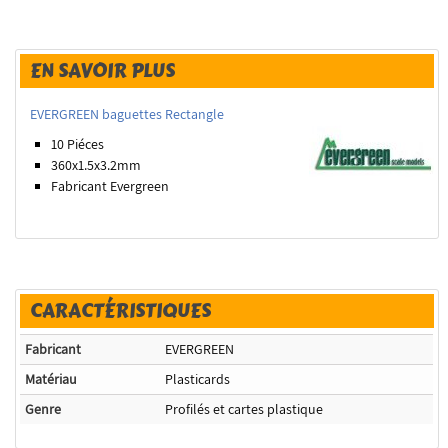
EN SAVOIR PLUS
EVERGREEN baguettes Rectangle
10 Piéces
360x1.5x3.2
mm
Fabricant Evergreen
CARACTÉRISTIQUES
Fabricant
EVERGREEN
Matériau
Plasticards
Genre
Profilés et cartes plastique