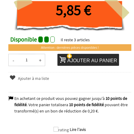
5,85 €
Disponible
Il reste
3
articles
Attention : dernières pièces disponibles !
-
+
AJOUTER AU PANIER
Ajouter à ma liste
En achetant ce produit vous pouvez gagner jusqu'à
10
points de
fidélité
. Votre panier totalisera
10
points de fidélité
pouvant être
transformé(s) en un bon de réduction de
0,20 €
.
Lire l'avis