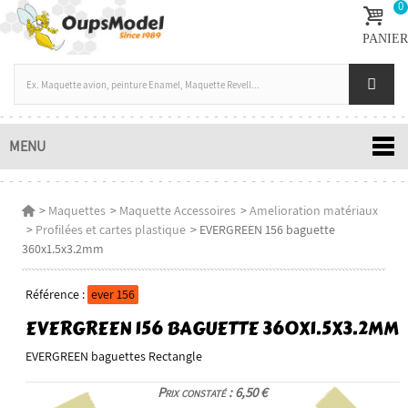
0
PANIER
MENU
>
Maquettes
>
Maquette Accessoires
>
Amelioration matériaux
>
Profilées et cartes plastique
>
EVERGREEN 156 baguette
360x1.5x3.2mm
Référence :
ever 156
EVERGREEN 156 BAGUETTE 360X1.5X3.2MM
EVERGREEN baguettes Rectangle
Prix constaté : 6,50 €