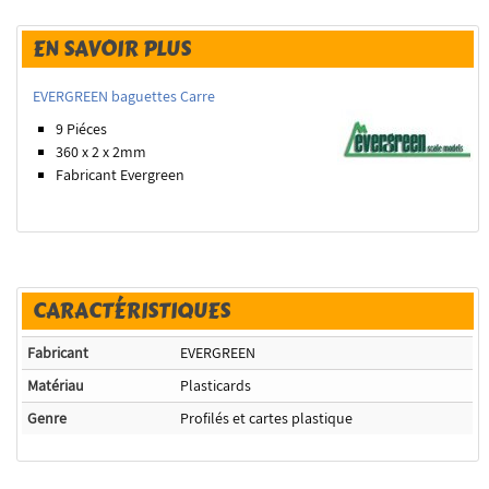
EN SAVOIR PLUS
EVERGREEN baguettes Carre
9 Piéces
360 x 2 x 2
mm
Fabricant Evergreen
CARACTÉRISTIQUES
Fabricant
EVERGREEN
Matériau
Plasticards
Genre
Profilés et cartes plastique