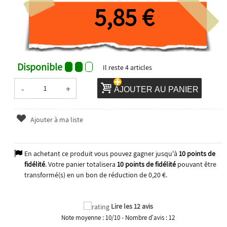
5,85 €
Disponible
Il reste
4
articles
-
+
AJOUTER AU PANIER
Ajouter à ma liste
En achetant ce produit vous pouvez gagner jusqu'à
10
points de
fidélité
. Votre panier totalisera
10
points de fidélité
pouvant être
transformé(s) en un bon de réduction de
0,20 €
.
Lire les 12 avis
Note moyenne :
10
/
10
- Nombre d'avis :
12