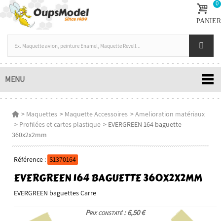
0
PANIER
MENU
>
Maquettes
>
Maquette Accessoires
>
Amelioration matériaux
>
Profilées et cartes plastique
>
EVERGREEN 164 baguette
360x2x2mm
Référence :
S1370164
EVERGREEN 164 BAGUETTE 360X2X2MM
EVERGREEN baguettes Carre
Prix constaté : 6,50 €