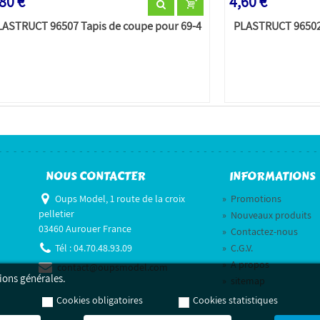
80 €
4,60 €
LASTRUCT 96507 Tapis de coupe pour 69-4
PLASTRUCT 96502
NOUS CONTACTER
INFORMATIONS
Oups Model, 1 route de la croix
»
Promotions
pelletier
»
Nouveaux produits
03460 Aurouer France
»
Contactez-nous
Tél :
04.70.48.93.09
»
C.G.V.
»
A propos
contact@oupsmodel.com
ions générales.
»
sitemap
Cookies obligatoires
Cookies statistiques