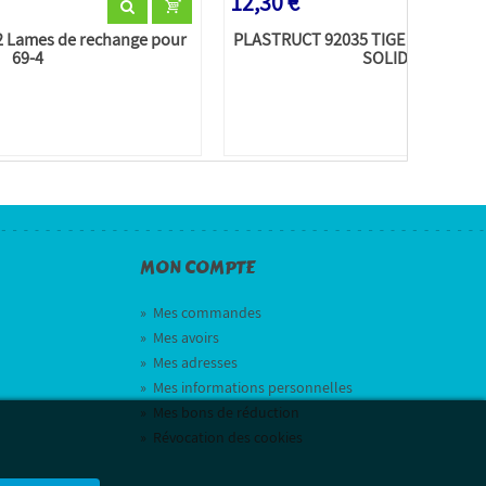
12,30 €
 Lames de rechange pour
PLASTRUCT 92035 TIGE RONDE E
69-4
SOLIDE...
MON COMPTE
»
Mes commandes
»
Mes avoirs
»
Mes adresses
»
Mes informations personnelles
»
Mes bons de réduction
»
Révocation des cookies