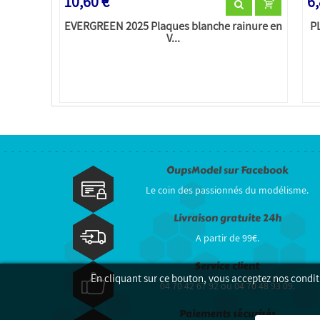
10,60 €
6,
EVERGREEN 2025 Plaques blanche rainure en
P
V...
OupsModel sur Facebook
Le coin des passionnés du modélisme.
Livraison gratuite 24h
A partir de 99€.
Service client
En cliquant sur ce bouton, vous acceptez nos condit
04 70 42 67 92 ou 04 70 48 93 09.
Paiements sécurisés