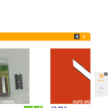
0
Panier
En haut