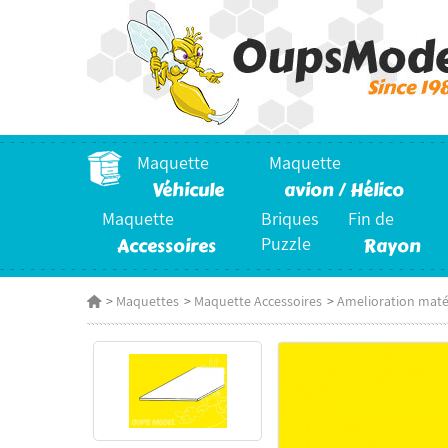
Maquette
Maquette
Véhicule
avion / Hélico
Maquette
Briques
Fin de
Accessoires
Puzzle
Rayon
>
Maquettes
>
Maquette Accessoires
>
Amelioration maté