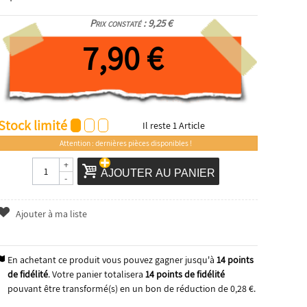
Prix constaté : 9,25 €
7,90 €
Stock limité
Il reste
1
Article
Attention : dernières pièces disponibles !
+
AJOUTER AU PANIER
-
Ajouter à ma liste
En achetant ce produit vous pouvez gagner jusqu'à
14
points
de fidélité
. Votre panier totalisera
14
points de fidélité
pouvant être transformé(s) en un bon de réduction de
0,28 €
.