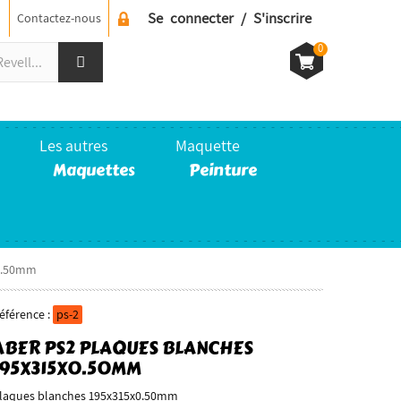
Se connecter / S'inscrire
Contactez-nous
0
Les autres
Maquette
Maquettes
Peinture
x0.50mm
éférence :
ps-2
ABER PS2 PLAQUES BLANCHES
195X315X0.50MM
laques blanches 195x315x0.50mm