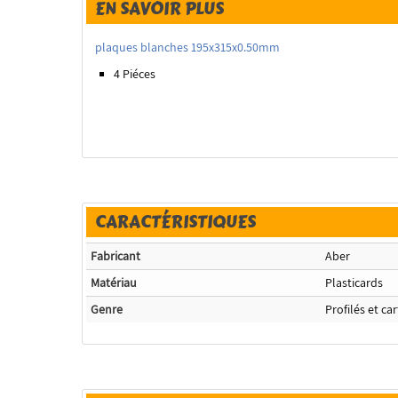
EN SAVOIR PLUS
plaques blanches 195x315x0.50mm
4 Piéces
CARACTÉRISTIQUES
Fabricant
Aber
Matériau
Plasticards
Genre
Profilés et ca