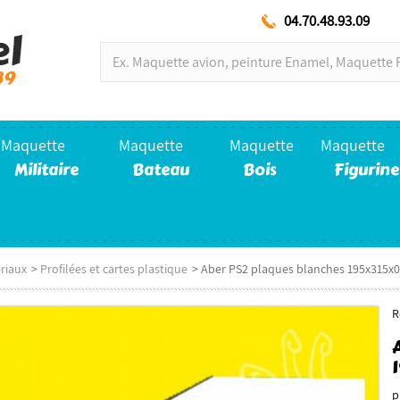
04.70.48.93.09
Maquette
Maquette
Maquette
Maquette
Militaire
Bateau
Bois
Figurine
riaux
>
Profilées et cartes plastique
>
Aber PS2 plaques blanches 195x315
R
p