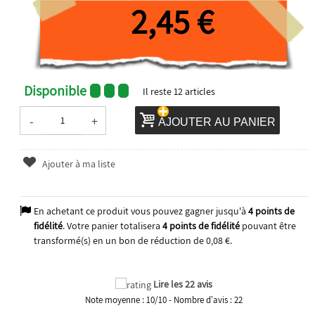
2,45 €
Disponible
Il reste
12
articles
-
+
AJOUTER AU PANIER
Ajouter à ma liste
En achetant ce produit vous pouvez gagner jusqu'à
4
points de
fidélité
. Votre panier totalisera
4
points de fidélité
pouvant être
transformé(s) en un bon de réduction de
0,08 €
.
Lire les 22 avis
Note moyenne :
10
/
10
- Nombre d'avis :
22