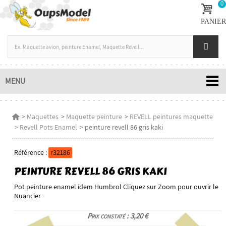
0
PANIER
MENU
>
Maquettes
>
Maquette peinture
>
REVELL peintures maquette
>
Revell Pots Enamel
>
peinture revell 86 gris kaki
Référence :
r32186
PEINTURE REVELL 86 GRIS KAKI
Pot peinture enamel idem Humbrol Cliquez sur Zoom pour ouvrir le
Nuancier
Prix constaté : 3,20 €