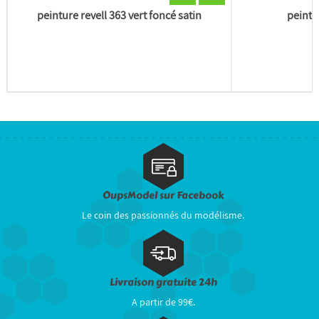
peinture revell 363 vert foncé satin
peintu
OupsModel sur Facebook
Le coin des passionnés du modélisme.
Livraison gratuite 24h
A partir de 99€.