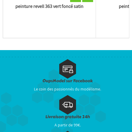
peinture revell 363 vert foncé satin
peintu
OupsModel sur Facebook
Le coin des passionnés du modélisme.
Livraison gratuite 24h
A partir de 99€.