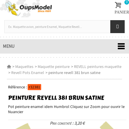
0
PANIER
MENU
>
Maquettes
>
Maquette peinture
>
REVELL peintures maquette
>
Revell Pots Enamel
>
peinture revell 381 brun satine
Référence :
r32381
PEINTURE REVELL 381 BRUN SATINE
Pot peinture enamel idem Humbrol Cliquez sur Zoom pour ouvrir le
Nuancier
Prix constaté : 3,20 €