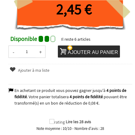
2,45 €
Disponible
Il reste
6
articles
-
+
AJOUTER AU PANIER
Ajouter à ma liste
En achetant ce produit vous pouvez gagner jusqu'à
4
points de
fidélité
. Votre panier totalisera
4
points de fidélité
pouvant être
transformé(s) en un bon de réduction de
0,08 €
.
Lire les 28 avis
Note moyenne :
10
/
10
- Nombre d'avis :
28