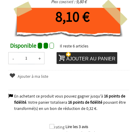
Prix constaté : 9,80 €
8,10 €
Disponible
Il reste
6
articles
-
+
AJOUTER AU PANIER
Ajouter à ma liste
En achetant ce produit vous pouvez gagner jusqu'à
16
points de
fidélité
. Votre panier totalisera
16
points de fidélité
pouvant être
transformé(s) en un bon de réduction de
0,32 €
.
Lire les 3 avis