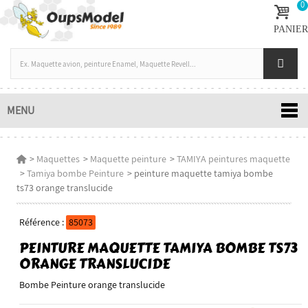
0
PANIER
MENU
>
Maquettes
>
Maquette peinture
>
TAMIYA peintures maquette
>
Tamiya bombe Peinture
>
peinture maquette tamiya bombe
ts73 orange translucide
Référence :
85073
PEINTURE MAQUETTE TAMIYA BOMBE TS73
ORANGE TRANSLUCIDE
Bombe Peinture orange translucide