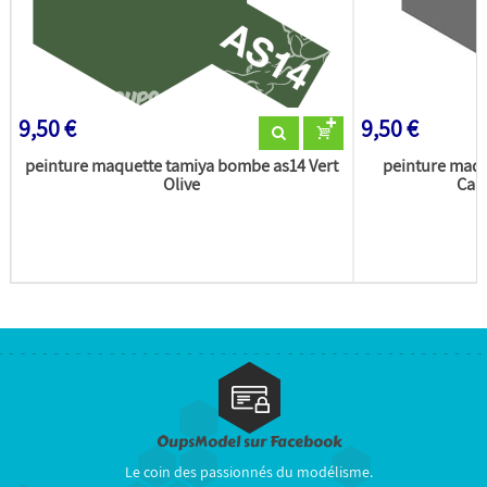
9,50 €
9,50 €
peinture maquette tamiya bombe as14 Vert
peinture maq
Olive
Camo
OupsModel sur Facebook
Le coin des passionnés du modélisme.