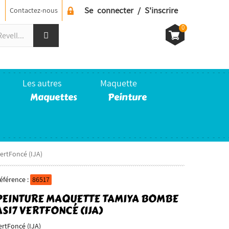
Se connecter / S'inscrire
Contactez-nous
0
Les autres
Maquette
Maquettes
Peinture
ertFoncé (IJA)
éférence :
86517
PEINTURE MAQUETTE TAMIYA BOMBE
AS17 VERTFONCÉ (IJA)
ertFoncé (IJA)