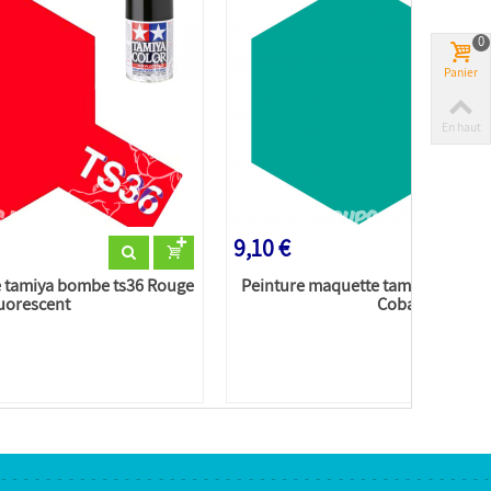
0
Panier
En haut
9,10 €
e tamiya bombe ts36 Rouge
Peinture maquette tamiya bombe t
luorescent
Cobalt