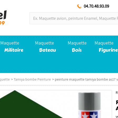
04.70.48.93.09
Maquette
Maquette
Maquette
Maquette
Militaire
Bateau
Bois
Figurine
quette
>
Tamiya bombe Peinture
>
peinture maquette tamiya bombe as17 v
R
v