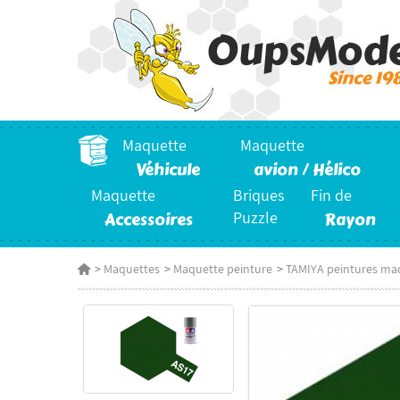
Maquette
Maquette
Véhicule
avion / Hélico
Maquette
Briques
Fin de
Accessoires
Puzzle
Rayon
>
Maquettes
>
Maquette peinture
>
TAMIYA peintures ma