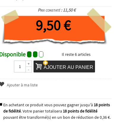
Prix constaté : 11,50 €
9,50 €
Disponible
Il reste
6
articles
+
AJOUTER AU PANIER
-
Ajouter à ma liste
En achetant ce produit vous pouvez gagner jusqu'à
18
points
de fidélité
. Votre panier totalisera
18
points de fidélité
pouvant être transformé(s) en un bon de réduction de
0,36 €
.