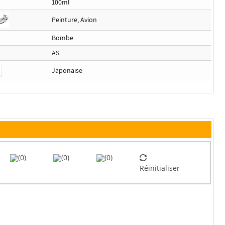
100ml
Peinture, Avion
Bombe
AS
Japonaise
(0)
(0)
(0)
Réinitialiser