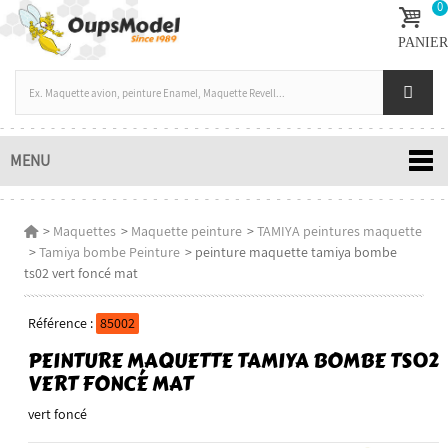
0
PANIER
MENU
>
Maquettes
>
Maquette peinture
>
TAMIYA peintures maquette
>
Tamiya bombe Peinture
>
peinture maquette tamiya bombe
ts02 vert foncé mat
Référence :
85002
PEINTURE MAQUETTE TAMIYA BOMBE TS02
VERT FONCÉ MAT
vert foncé