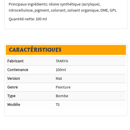
Principaux ingrédients: résine synthétique (acrylique),
nitrocellulose, pigment, colorant, solvant organique, DME, GPL
Quantité nette: 100 ml
CARACTÉRISTIQUES
Fabricant
TAMIYA
Contenance
100ml
Version
Mat
Genre
Peinture
Type
Bombe
Modéle
TS