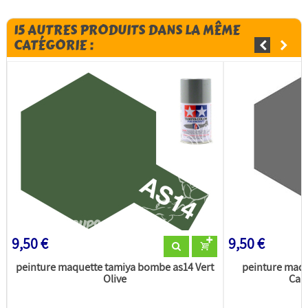
15 AUTRES PRODUITS DANS LA MÊME
CATÉGORIE :
9,50 €
9,50 €
peinture maquette tamiya bombe as14 Vert
peinture maq
Olive
Camo