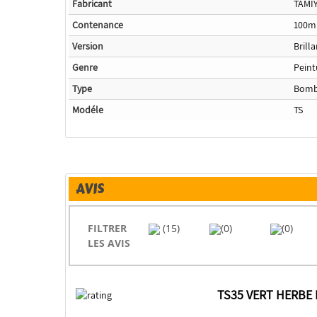
Fabricant
TAMI
Contenance
100m
Version
Brill
Genre
Peint
Type
Bom
Modéle
TS
AVIS
FILTRER
(15)
(0)
(0)
LES AVIS
TS35 VERT HERBE