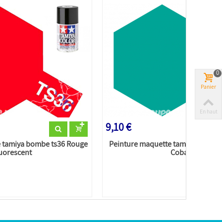
0
Panier
En haut
9,10 €
e tamiya bombe ts36 Rouge
Peinture maquette tamiya bombe t
luorescent
Cobalt