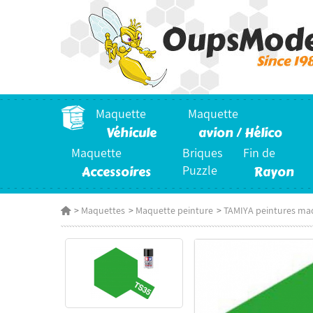
Maquette
Maquette
Véhicule
avion / Hélico
Maquette
Briques
Fin de
Accessoires
Puzzle
Rayon
>
Maquettes
>
Maquette peinture
>
TAMIYA peintures ma