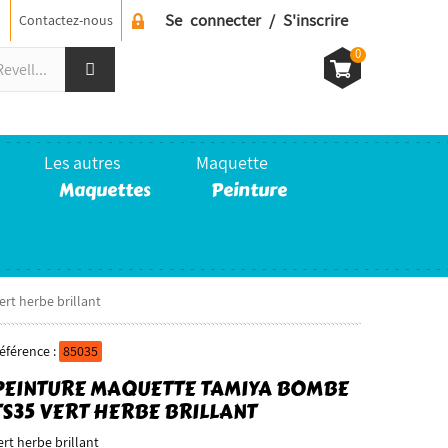
Se connecter / S'inscrire
Contactez-nous
0
Les autres
Maquette
Maquettes
Peinture
rt herbe brillant
éférence :
85035
PEINTURE MAQUETTE TAMIYA BOMBE
TS35 VERT HERBE BRILLANT
ert herbe brillant