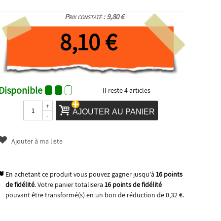
Prix constaté : 9,80 €
8,10 €
Disponible
Il reste
4
articles
+
AJOUTER AU PANIER
-
Ajouter à ma liste
En achetant ce produit vous pouvez gagner jusqu'à
16
points
de fidélité
. Votre panier totalisera
16
points de fidélité
pouvant être transformé(s) en un bon de réduction de
0,32 €
.