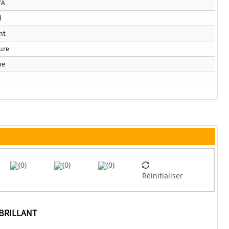
YA
l
ant
ure
be
(0)
(0)
(0)
Réinitialiser
 BRILLANT