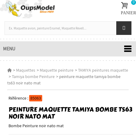
0
PANIER
MENU
>
Maquettes
>
Maquette peinture
>
TAMIYA peintures maquette
>
Tamiya bombe Peinture
>
peinture maquette tamiya bombe
ts63 noir nato mat
Référence :
85063
PEINTURE MAQUETTE TAMIYA BOMBE TS63
NOIR NATO MAT
Bombe Peinture noir nato mat