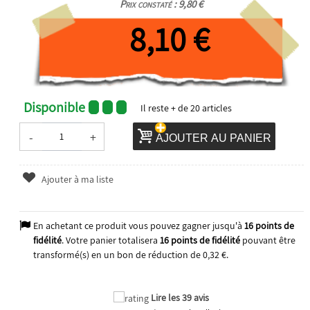
Prix constaté : 9,80 €
8,10 €
Disponible
Il reste
+ de 20
articles
-
+
AJOUTER AU PANIER
Ajouter à ma liste
En achetant ce produit vous pouvez gagner jusqu'à
16
points de
fidélité
. Votre panier totalisera
16
points de fidélité
pouvant être
transformé(s) en un bon de réduction de
0,32 €
.
Lire les 39 avis