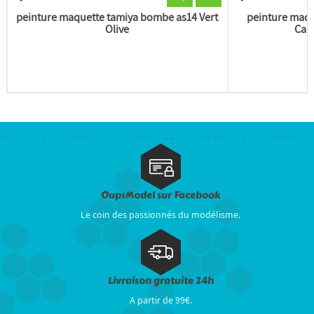
peinture maquette tamiya bombe as14 Vert
peinture maq
Olive
Camo
OupsModel sur Facebook
Le coin des passionnés du modélisme.
Livraison gratuite 24h
A partir de 99€.