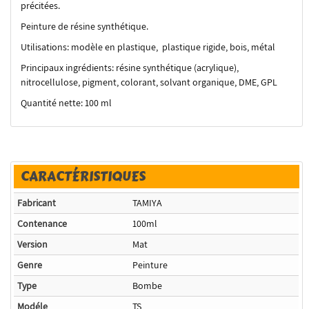
précitées.
Peinture de résine synthétique.
Utilisations: modèle en plastique, plastique rigide, bois, métal
Principaux ingrédients: résine synthétique (acrylique),
nitrocellulose, pigment, colorant, solvant organique, DME, GPL
Quantité nette: 100 ml
CARACTÉRISTIQUES
Fabricant
TAMIYA
Contenance
100ml
Version
Mat
Genre
Peinture
Type
Bombe
Modéle
TS