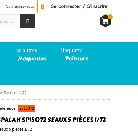
Se connecter / S'inscrire
Contactez-nous
0
Les autres
Maquette
Maquettes
Peinture
x 5 pièces 1/72
éférence :
sp15072
SPALAH SP15072 SEAUX 5 PIÈCES 1/72
eaux 5 pièces 1/72