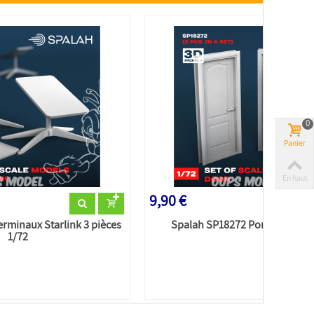
0
Panier
En haut
9,90 €
rminaux Starlink 3 pièces
Spalah SP18272 Portes 2 pièce
1/72