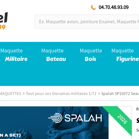
04.70.48.93.09
Maquette
Maquette
Maquette
Maquette
Militaire
Bateau
Bois
Figurine
E MAQUETTES
>
Tout pour vos Dioramas militaires 1/72
>
Spalah SP15072 Seau
R
2026
S