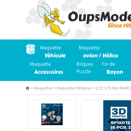
Maquette
Maquette
Véhicule
avion / Hélico
Maquette
Briques
Fin de
Accessoires
Puzzle
Rayon
>
Maquettes
>
Maquettes Militaires
>
1/72 1/76 MILITAIR