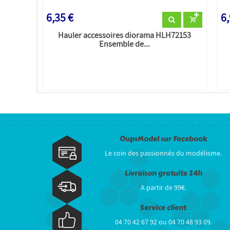
6,35 €
6,
Hauler accessoires diorama HLH72153
Ensemble de...
OupsModel sur Facebook
Le coin des passionnés du modélisme.
Livraison gratuite 24h
A partir de 99€.
Service client
04 70 42 67 92 ou 04 70 48 93 09.