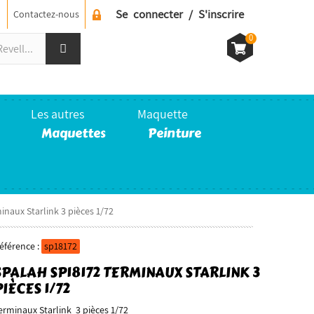
Se connecter / S'inscrire
Contactez-nous
0
Les autres
Maquette
Maquettes
Peinture
naux Starlink 3 pièces 1/72
éférence :
sp18172
SPALAH SP18172 TERMINAUX STARLINK 3
PIÈCES 1/72
erminaux Starlink 3 pièces 1/72