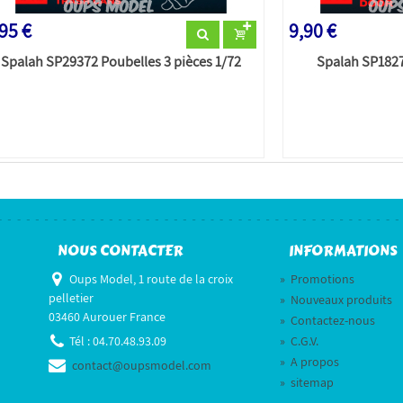
95 €
9,90 €
Spalah SP29372 Poubelles 3 pièces 1/72
Spalah SP1827
NOUS CONTACTER
INFORMATIONS
Oups Model, 1 route de la croix
»
Promotions
pelletier
»
Nouveaux produits
03460 Aurouer France
»
Contactez-nous
Tél :
04.70.48.93.09
»
C.G.V.
»
A propos
contact@oupsmodel.com
»
sitemap