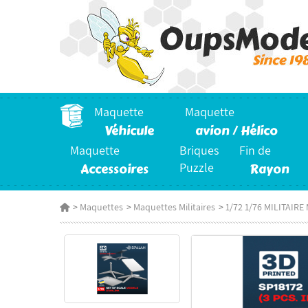
Maquette
Maquette
Véhicule
avion / Hélico
Maquette
Briques
Fin de
Accessoires
Puzzle
Rayon
>
Maquettes
>
Maquettes Militaires
>
1/72 1/76 MILITAIR