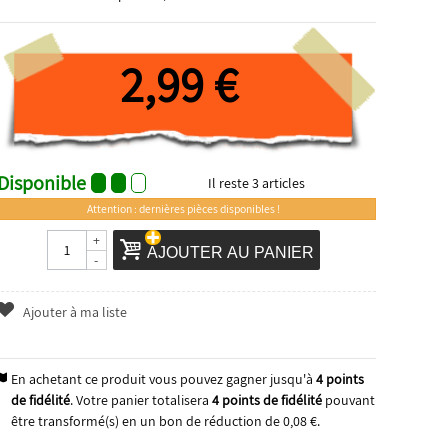
2,99 €
Disponible
Il reste
3
articles
Attention : dernières pièces disponibles !
+
AJOUTER AU PANIER
-
Ajouter à ma liste
En achetant ce produit vous pouvez gagner jusqu'à
4
points
de fidélité
. Votre panier totalisera
4
points de fidélité
pouvant
être transformé(s) en un bon de réduction de
0,08 €
.