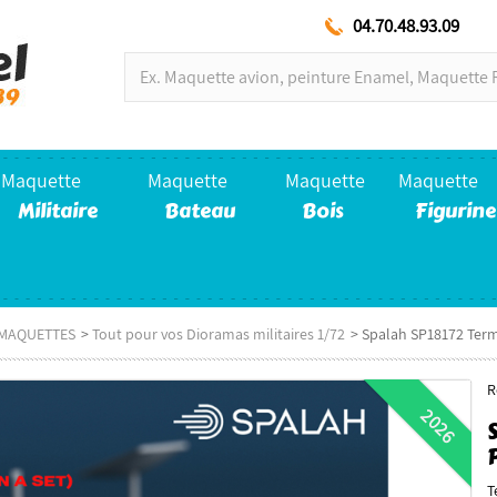
04.70.48.93.09
Maquette
Maquette
Maquette
Maquette
Militaire
Bateau
Bois
Figurine
E MAQUETTES
>
Tout pour vos Dioramas militaires 1/72
>
Spalah SP18172 Termi
R
2026
T