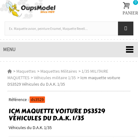
0
PANIER
MENU
>
Maquettes
>
Maquettes Militaires
>
1/35 MILITAIRE
MAQUETTES
>
Véhicules militaire 1/35
>
Icm maquette voiture
DS3529 Véhicules du D.A.K. 1/35
Référence :
ds3529
ICM MAQUETTE VOITURE DS3529
VÉHICULES DU D.A.K. 1/35
Véhicules du D.A.K. 1/35