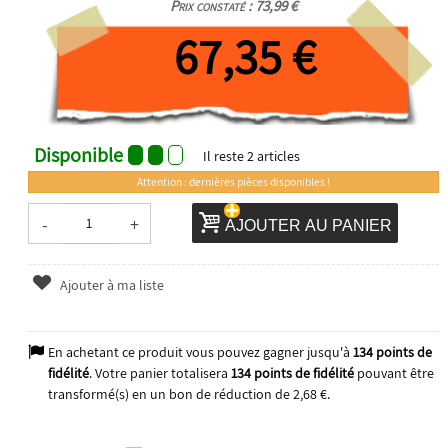
Prix constaté : 73,99 €
67,35 €
Disponible
Il reste
2
articles
Attention : dernières pièces disponibles !
-
+
AJOUTER AU PANIER
Ajouter à ma liste
En achetant ce produit vous pouvez gagner jusqu'à
134
points de
fidélité
. Votre panier totalisera
134
points de fidélité
pouvant être
transformé(s) en un bon de réduction de
2,68 €
.
2025