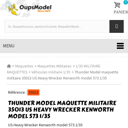
0
PANIER
MENU
>
Maquettes
>
Maquettes Militaires
>
1/35 MILITAIRE
MAQUETTES
>
Véhicules militaire 1/35
>
Thunder Model maquette
militaire 35013 US Heavy Wrecker Kenworth model 573 1/35
Référence :
35013
THUNDER MODEL MAQUETTE MILITAIRE
35013 US HEAVY WRECKER KENWORTH
MODEL 573 1/35
US Heavy Wrecker Kenworth model 573 1/35