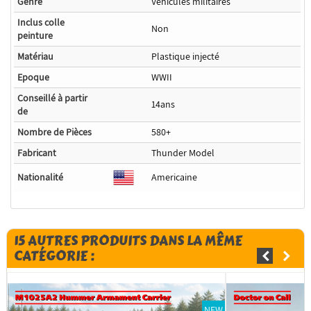
Genre
Véhicules militaires
Inclus colle
Non
peinture
Matériau
Plastique injecté
Epoque
WWII
Conseillé à partir
14ans
de
Nombre de Pièces
580+
Fabricant
Thunder Model
Nationalité
Americaine
15 AUTRES PRODUITS DANS LA MÊME
CATÉGORIE :
NEW