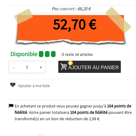
Prix constaté : 68,20 €
52,70 €
Disponible
Il reste
14
articles
-
+
AJOUTER AU PANIER
Ajouter à ma liste
En achetant ce produit vous pouvez gagner jusqu'à
104
points de
fidélité
. Votre panier totalisera
104
points de fidélité
pouvant être
transformé(s) en un bon de réduction de
2,08 €
.
2026