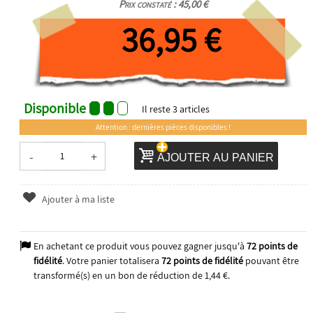
Prix constaté : 45,00 €
36,95 €
Disponible
Il reste
3
articles
Attention : dernières pièces disponibles !
-
+
AJOUTER AU PANIER
Ajouter à ma liste
En achetant ce produit vous pouvez gagner jusqu'à
72
points de
fidélité
. Votre panier totalisera
72
points de fidélité
pouvant être
transformé(s) en un bon de réduction de
1,44 €
.