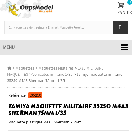
0
PANIER
MENU
>
Maquettes
>
Maquettes Militaires
>
1/35 MILITAIRE
MAQUETTES
>
Véhicules militaire 1/35
>
tamiya maquette militaire
35250 M4A3 Sherman 75mm 1/35
Référence :
t35250
TAMIYA MAQUETTE MILITAIRE 35250 M4A3
SHERMAN 75MM 1/35
Maquette plastique M4A3 Sherman 75mm