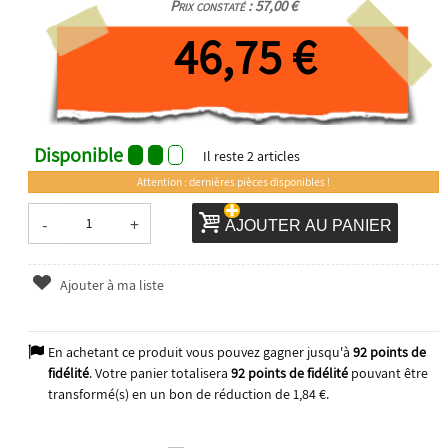
Prix constaté : 57,00 €
46,75 €
Disponible
Il reste
2
articles
Attention : dernières pièces disponibles !
-
+
AJOUTER AU PANIER
Ajouter à ma liste
En achetant ce produit vous pouvez gagner jusqu'à
92
points de
fidélité
. Votre panier totalisera
92
points de fidélité
pouvant être
transformé(s) en un bon de réduction de
1,84 €
.