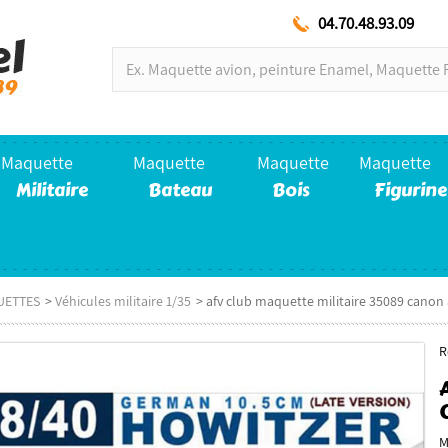
04.70.48.93.09
Maquette
Maquette
Maquette
Maquette
Militaire
Bateau
Bois
Figurine
UETTES
>
Véhicules militaire 1/35
>
afv club maquette militaire 35089 cano
R
M