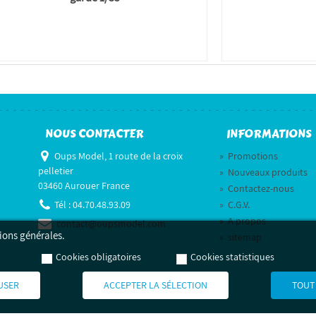
NOUS CONTACTER
INFORMATIONS
Oups Model, 1 route de la croix
»
Promotions
pelletier
»
Nouveaux produits
03460 Aurouer France
»
Contactez-nous
Tél :
04.70.48.93.09
»
C.G.V.
»
A propos
contact@oupsmodel.com
ions générales.
»
sitemap
Cookies obligatoires
Cookies statistiques
USER
ACCEPTER LA SÉLECTION
TOUT