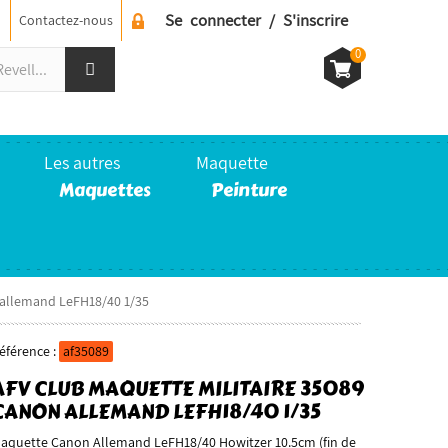
Se connecter / S'inscrire
Contactez-nous
0
Les autres
Maquette
Maquettes
Peinture
n allemand LeFH18/40 1/35
éférence :
af35089
AFV CLUB MAQUETTE MILITAIRE 35089
CANON ALLEMAND LEFH18/40 1/35
aquette Canon Allemand LeFH18/40 Howitzer 10.5cm (fin de