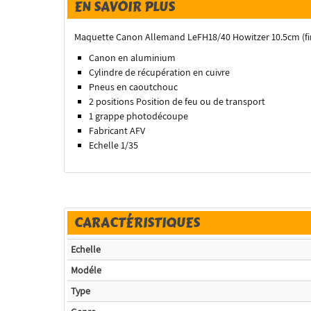
EN SAVOIR PLUS
Maquette Canon Allemand LeFH18/40 Howitzer 10.5cm (fin
Canon en aluminium
Cylindre de récupération en cuivre
Pneus en caoutchouc
2 positions Position de feu ou de transport
1 grappe photodécoupe
Fabricant AFV
Echelle 1/35
CARACTÉRISTIQUES
Echelle
Modéle
Type