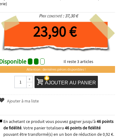
erie)
Prix constaté : 37,30 €
23,90 €
Disponible
Il reste
3
articles
Attention : dernières pièces disponibles !
+
AJOUTER AU PANIER
-
Ajouter à ma liste
En achetant ce produit vous pouvez gagner jusqu'à
46
points
de fidélité
. Votre panier totalisera
46
points de fidélité
pouvant être transformé(s) en un bon de réduction de
0,92 €
.