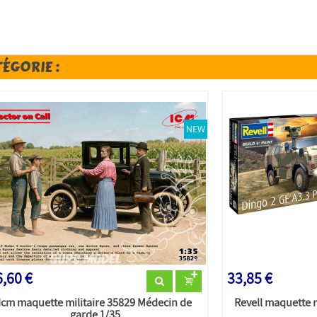
TÉGORIE :
NEW
,60 €
33,85 €
Icm maquette militaire 35829 Médecin de
Revell maquette m
garde 1/35