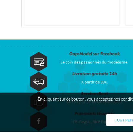
OupsModel sur Facebook
Le coin des passionnés du modélisme.
Livraison gratuite 24h
A partir de 99€.
Service client
En cliquant sur ce bouton, vous acceptez nos condit
04 70 42 67 92 ou 04 70 48 93 09.
Paiements sécurisés
TOUT REF
CB, Paypal, BNP Paribas...