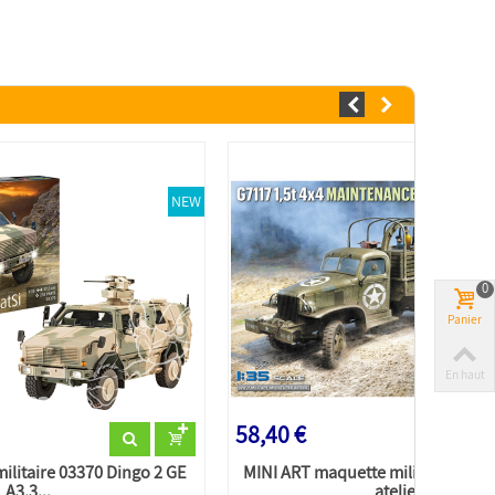
NEW
0
Panier
En haut
58,40 €
ilitaire 03370 Dingo 2 GE
MINI ART maquette militaire 3549
A3.3...
atelier...