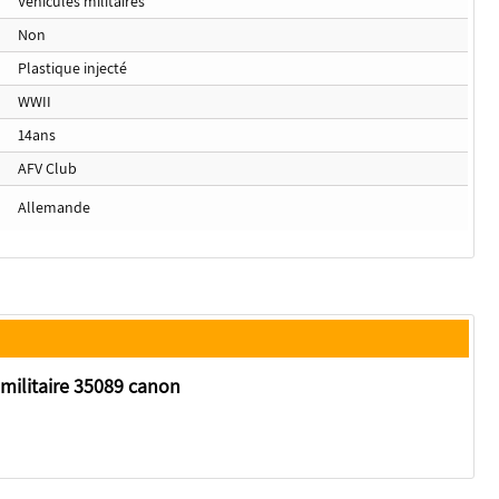
Véhicules militaires
Non
Plastique injecté
WWII
14ans
AFV Club
Allemande
militaire 35089 canon