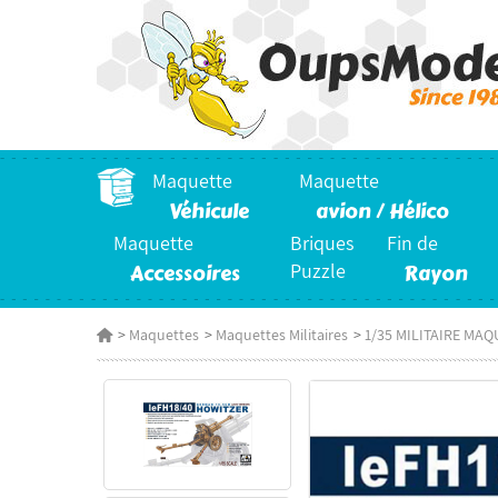
Maquette
Maquette
Véhicule
avion / Hélico
Maquette
Briques
Fin de
Accessoires
Puzzle
Rayon
>
Maquettes
>
Maquettes Militaires
>
1/35 MILITAIRE MAQ