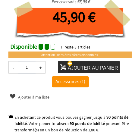
Prix constaté : 55,90 €
45,90 €
Disponible
Il reste
3
articles
Attention : dernières pièces disponibles !
-
+
AJOUTER AU PANIER
Accessoires (1)
Ajouter à ma liste
En achetant ce produit vous pouvez gagner jusqu'à
90
points de
fidélité
. Votre panier totalisera
90
points de fidélité
pouvant être
transformé(s) en un bon de réduction de
1,80 €
.