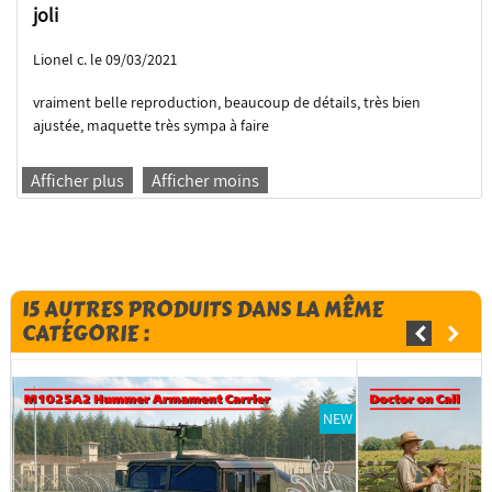
joli
Lionel c. le 09/03/2021
vraiment belle reproduction, beaucoup de détails, très bien
ajustée, maquette très sympa à faire
Afficher plus
Afficher moins
15 AUTRES PRODUITS DANS LA MÊME
CATÉGORIE :
NEW