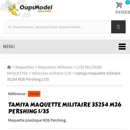
0
PANIER
MENU
>
Maquettes
>
Maquettes Militaires
>
1/35 MILITAIRE
MAQUETTES
>
Véhicules militaire 1/35
>
tamiya maquette militaire
35254 M26 Pershing 1/35
Référence :
35254
TAMIYA MAQUETTE MILITAIRE 35254 M26
PERSHING 1/35
Maquette plastique M26 Pershing.