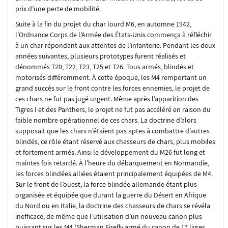
prix d’une perte de mobilité.
Suite à la fin du projet du char lourd M6, en automne 1942,
l’Ordnance Corps de l'Armée des États-Unis commença à réfléchir
à un char répondant aux attentes de l’infanterie. Pendant les deux
années suivantes, plusieurs prototypes furent réalisés et
dénommés T20, T22, T23, T25 et T26. Tous armés, blindés et
motorisés différemment. À cette époque, les M4 remportant un
grand succès sur le front contre les forces ennemies, le projet de
ces chars ne fut pas jugé urgent. Même après l’apparition des
Tigres I et des Panthers, le projet ne fut pas accéléré en raison du
faible nombre opérationnel de ces chars. La doctrine d’alors
supposait que les chars n’étaient pas aptes à combattre d’autres
blindés, ce rôle étant réservé aux chasseurs de chars, plus mobiles
et fortement armés. Ainsi le développement du M26 fut long et
maintes fois retardé. À l’heure du débarquement en Normandie,
les forces blindées alliées étaient principalement équipées de M4.
Sur le front de l’ouest, la force blindée allemande étant plus
organisée et équipée que durant la guerre du Désert en Afrique
du Nord ou en Italie, la doctrine des chasseurs de chars se révéla
inefficace, de même que l’utilisation d’un nouveau canon plus
puissant sur les M4 (Sherman Firefly armé du canon de 17 livres