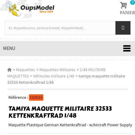
0
PANIER
MENU
>
Maquettes
>
Maquettes Militaires
>
1/48 MILITAIRE
MAQUETTES
>
Véhicules militaire 1/48
>
tamiya maquette militaire
32533 Kettenkraftrad 1/48
Référence :
t32533
TAMIYA MAQUETTE MILITAIRE 32533
KETTENKRAFTRAD 1/48
Maquette Plastique German Kettenkraftrad - w/Aircraft Power Supply