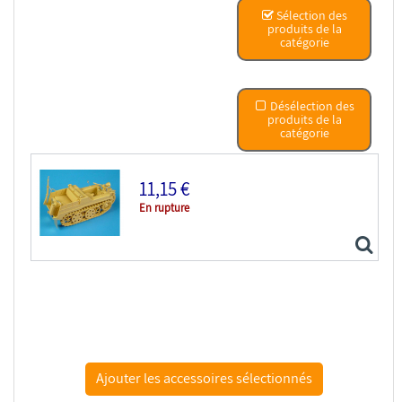
Sélection des
produits de la
catégorie
Désélection des
produits de la
catégorie
11,15 €
En rupture
Hauler kit d’amélioration HLX48011 Kettenkraftrad...