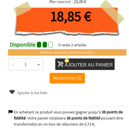
Prix constaté : 23,00 €
18,85 €
Disponible
Il reste
2
articles
Attention : dernières pièces disponibles !
-
+
AJOUTER AU PANIER
Accessoires (1)
Ajouter à ma liste
En achetant ce produit vous pouvez gagner jusqu'à
36
points de
fidélité
. Votre panier totalisera
36
points de fidélité
pouvant être
transformé(s) en un bon de réduction de
0,72 €
.