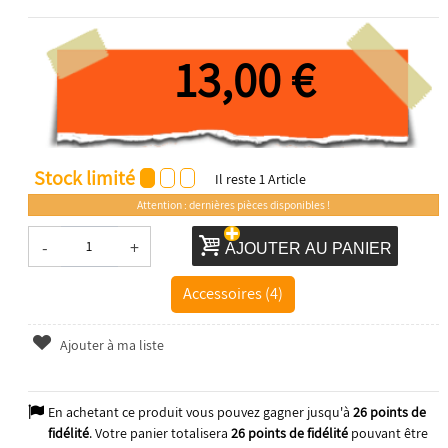
13,00 €
Stock limité
Il reste
1
Article
Attention : dernières pièces disponibles !
-
+
AJOUTER AU PANIER
Accessoires (4)
Ajouter à ma liste
En achetant ce produit vous pouvez gagner jusqu'à
26
points de
fidélité
. Votre panier totalisera
26
points de fidélité
pouvant être