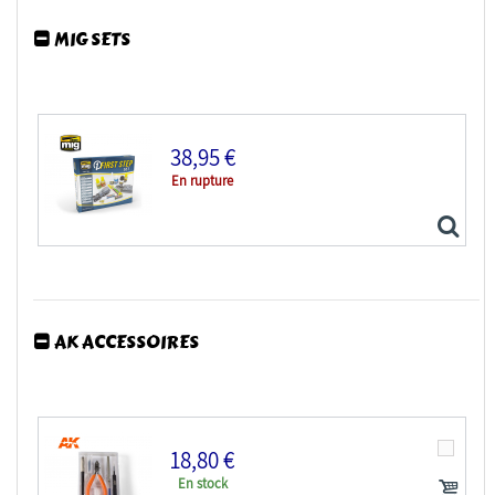
MIG SETS
38,95 €
En rupture
AK ACCESSOIRES
MIG set 7800 Set premiers pas
18,80 €
En stock