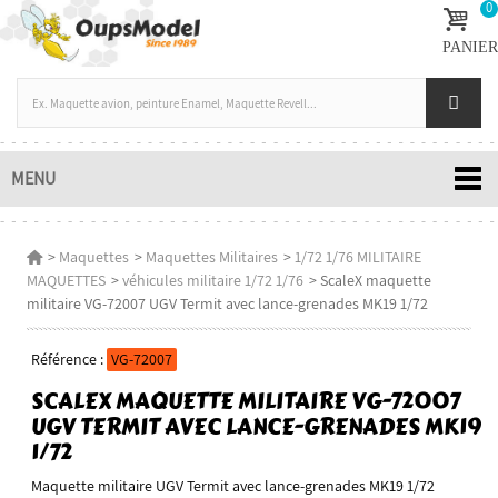
0
PANIER
MENU
>
Maquettes
>
Maquettes Militaires
>
1/72 1/76 MILITAIRE
MAQUETTES
>
véhicules militaire 1/72 1/76
>
ScaleX maquette
militaire VG-72007 UGV Termit avec lance-grenades MK19 1/72
Référence :
VG-72007
SCALEX MAQUETTE MILITAIRE VG-72007
UGV TERMIT AVEC LANCE-GRENADES MK19
1/72
Maquette militaire UGV Termit avec lance-grenades MK19 1/72