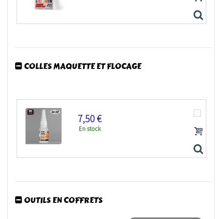
COLLES MAQUETTE ET FLOCAGE
AK interactive outillage ak9013 Set d'outils basiques
7,50 €
En stock
OUTILS EN COFFRETS
VMS CM12 Flexy 5K CA for 3D - Colle cyano 5K pour 3D...