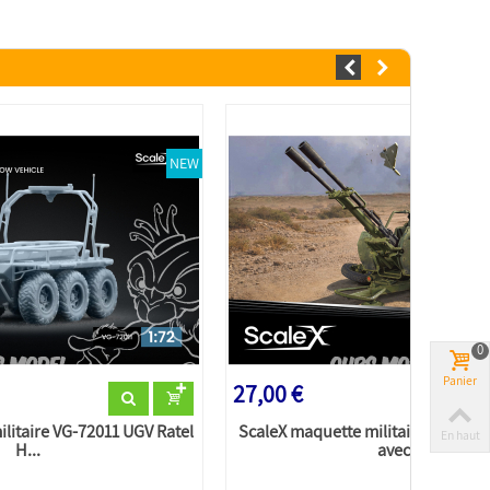
NEW
0
Panier
27,00 €
litaire VG-72011 UGV Ratel
ScaleX maquette militaire SM-722
En haut
H...
avec...