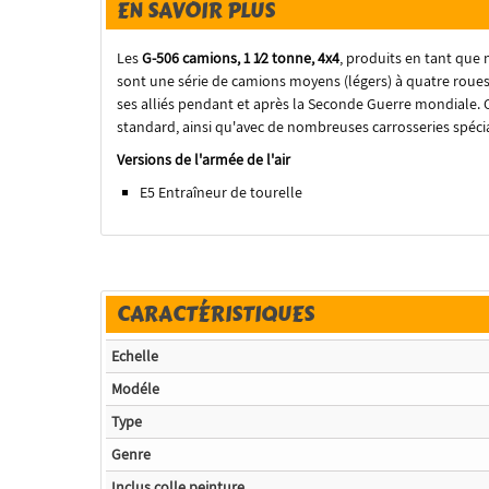
EN SAVOIR PLUS
Les
G-506 camions, 1 1⁄2 tonne, 4x4
, produits en tant qu
sont une série de camions moyens (légers) à quatre roues 
ses alliés pendant et après la Seconde Guerre mondiale. C
standard, ainsi qu'avec de nombreuses carrosseries spécia
Versions de l'armée de l'air
E5 Entraîneur de tourelle
CARACTÉRISTIQUES
Echelle
Modéle
Type
Genre
Inclus colle peinture