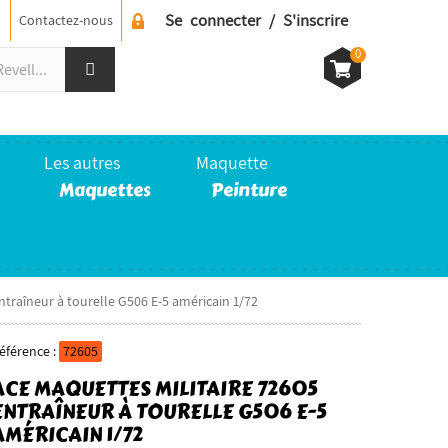
Se connecter / S'inscrire
Contactez-nous
0
Les autres
Maquette
Maquettes
Peinture
ntraîneur à tourelle G506 E-5 américain 1/72
éférence :
72605
ACE MAQUETTES MILITAIRE 72605
ENTRAÎNEUR À TOURELLE G506 E-5
AMÉRICAIN 1/72