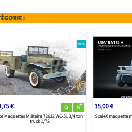
TÉGORIE :
NEW
,75 €
15,00 €
ce Maquettes Militaire 72612 WC-51 3/4 ton
ScaleX maquette mi
truck 1/72