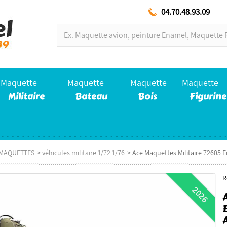
04.70.48.93.09
Maquette
Maquette
Maquette
Maquette
Militaire
Bateau
Bois
Figurine
E MAQUETTES
>
véhicules militaire 1/72 1/76
>
Ace Maquettes Militaire 72605 E
R
2026