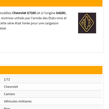
e modèles
Chevrolet G7100
(et à l'origine
G4100
),
motrices utilisés par l'armée des États-Unis et
ette série était livrée pour une cargaison
lisé.
1/72
Chevrolet
Camion
Véhicules militaires
Non