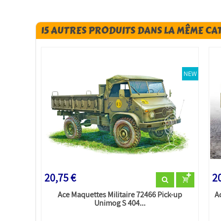
15 AUTRES PRODUITS DANS LA MÊME CA
NEW
20,75 €
20
Ace Maquettes Militaire 72466 Pick-up
A
Unimog S 404...