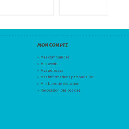
MON COMPTE
»
Mes commandes
»
Mes avoirs
»
Mes adresses
»
Mes informations personnelles
»
Mes bons de réduction
»
Révocation des cookies