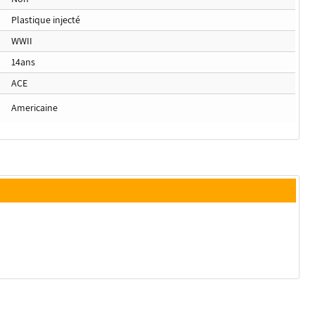
Plastique injecté
WWII
14ans
ACE
Americaine