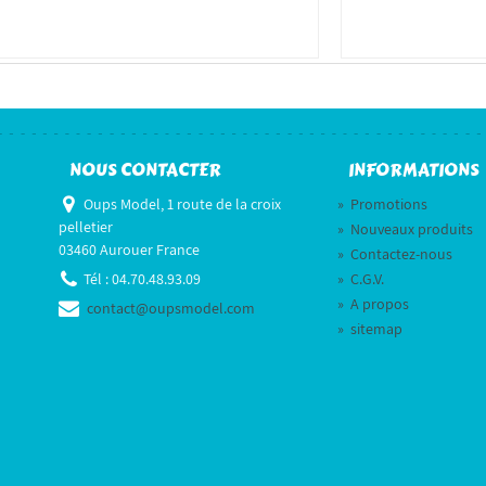
NOUS CONTACTER
INFORMATIONS
Oups Model, 1 route de la croix
»
Promotions
pelletier
»
Nouveaux produits
03460 Aurouer France
»
Contactez-nous
Tél :
04.70.48.93.09
»
C.G.V.
»
A propos
contact@oupsmodel.com
»
sitemap