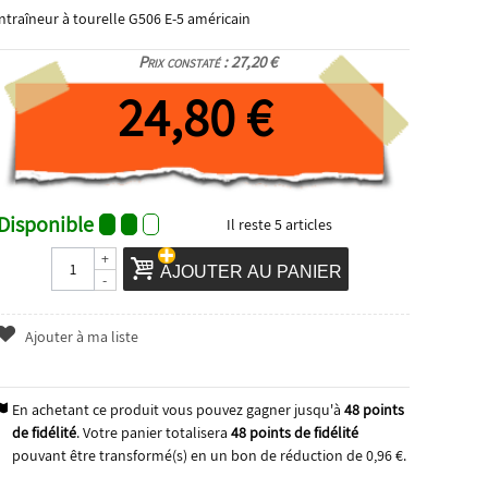
ntraîneur à tourelle G506 E-5 américain
Prix constaté : 27,20 €
24,80 €
Disponible
Il reste
5
articles
+
AJOUTER AU PANIER
-
Ajouter à ma liste
En achetant ce produit vous pouvez gagner jusqu'à
48
points
de fidélité
. Votre panier totalisera
48
points de fidélité
pouvant être transformé(s) en un bon de réduction de
0,96 €
.