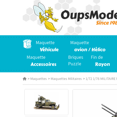
Maquette
Maquette
Véhicule
avion / Hélico
Maquette
Briques
Fin de
Accessoires
Puzzle
Rayon
>
Maquettes
>
Maquettes Militaires
>
1/72 1/76 MILITAIR