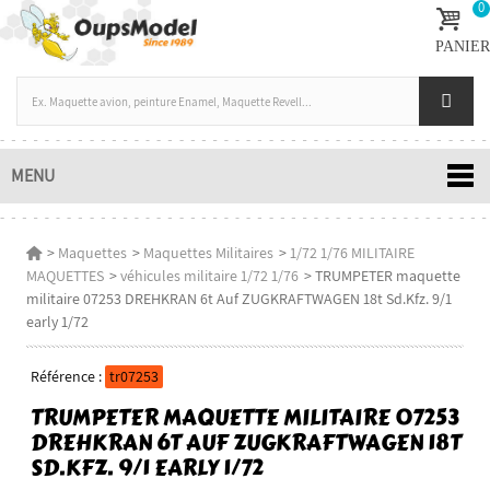
0
PANIER
MENU
>
Maquettes
>
Maquettes Militaires
>
1/72 1/76 MILITAIRE
MAQUETTES
>
véhicules militaire 1/72 1/76
>
TRUMPETER maquette
militaire 07253 DREHKRAN 6t Auf ZUGKRAFTWAGEN 18t Sd.Kfz. 9/1
early 1/72
Référence :
tr07253
TRUMPETER MAQUETTE MILITAIRE 07253
DREHKRAN 6T AUF ZUGKRAFTWAGEN 18T
SD.KFZ. 9/1 EARLY 1/72