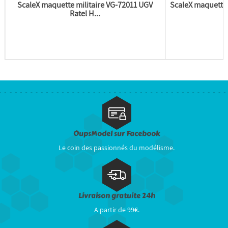
ScaleX maquette militaire VG-72011 UGV
ScaleX maquette 
Ratel H...
OupsModel sur Facebook
Le coin des passionnés du modélisme.
Livraison gratuite 24h
A partir de 99€.