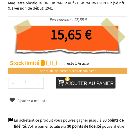
Maquette plastique DREHKRAN 6t Auf ZUGKRAFTWAGEN 18t (Sd.Kfz.
9/1 version de début) 1941
Prix constaté : 23,35 €
15,65 €
Stock limité
Il reste
1
Article
Attention : dernières pièces disponibles !
-
+
AJOUTER AU PANIER
Ajouter à ma liste
En achetant ce produit vous pouvez gagner jusqu'à
30
points de
fidélité
. Votre panier totalisera
30
points de fidélité
pouvant être