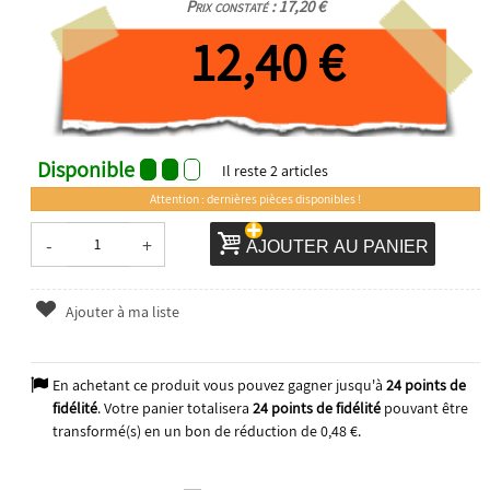
Prix constaté : 17,20 €
12,40 €
Disponible
Il reste
2
articles
Attention : dernières pièces disponibles !
-
+
AJOUTER AU PANIER
Ajouter à ma liste
En achetant ce produit vous pouvez gagner jusqu'à
24
points de
fidélité
. Votre panier totalisera
24
points de fidélité
pouvant être
transformé(s) en un bon de réduction de
0,48 €
.