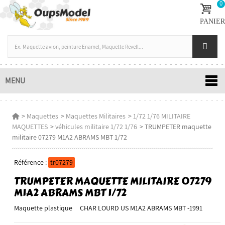
0
PANIER
MENU
>
Maquettes
>
Maquettes Militaires
>
1/72 1/76 MILITAIRE
MAQUETTES
>
véhicules militaire 1/72 1/76
>
TRUMPETER maquette
militaire 07279 M1A2 ABRAMS MBT 1/72
Référence :
tr07279
TRUMPETER MAQUETTE MILITAIRE 07279
M1A2 ABRAMS MBT 1/72
Maquette plastique CHAR LOURD US M1A2 ABRAMS MBT -1991