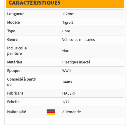
CARACTÉRISTIQUES
Longueur
112mm
Modéle
Tigre 2
Type
Char
Genre
Véhicules militaires
Inclus colle
Non
peinture
Matériau
Plastique injecté
Epoque
WWII
Conseillé à partir
14ans
de
Fabricant
ITALERI
Echelle
1/72
Nationalité
Allemande