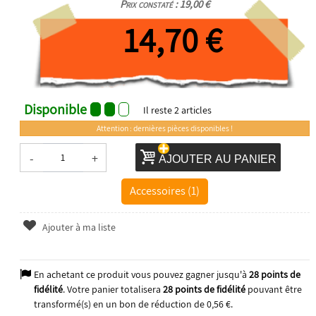
Prix constaté : 19,00 €
14,70 €
Disponible
Il reste
2
articles
Attention : dernières pièces disponibles !
-
+
AJOUTER AU PANIER
Accessoires (1)
Ajouter à ma liste
En achetant ce produit vous pouvez gagner jusqu'à
28
points de
fidélité
. Votre panier totalisera
28
points de fidélité
pouvant être
transformé(s) en un bon de réduction de
0,56 €
.