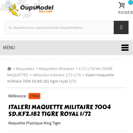
0
PANIER
MENU
>
Maquettes
>
Maquettes Militaires
>
1/72 1/76 MILITAIRE
MAQUETTES
>
véhicules militaire 1/72 1/76
>
italeri maquette
militaire 7004 Sd.Kfz.182 tigre royal 1/72
Référence :
I7004
ITALERI MAQUETTE MILITAIRE 7004
SD.KFZ.182 TIGRE ROYAL 1/72
Maquette Plastique King Tiger