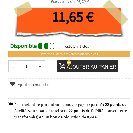
Prix constaté : 15,20 €
11,65 €
Disponible
Il reste
2
articles
Attention : dernières pièces disponibles !
-
+
AJOUTER AU PANIER
Ajouter à ma liste
En achetant ce produit vous pouvez gagner jusqu'à
22
points de
fidélité
. Votre panier totalisera
22
points de fidélité
pouvant être
transformé(s) en un bon de réduction de
0,44 €
.