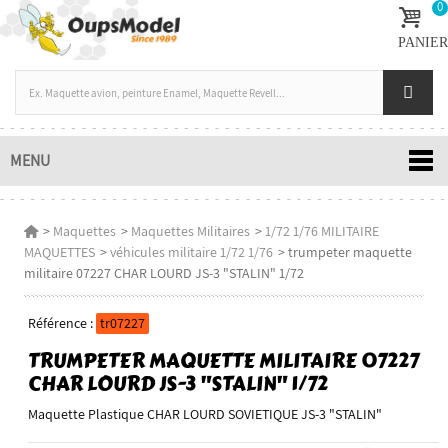
0
PANIER
MENU
>
Maquettes
>
Maquettes Militaires
>
1/72 1/76 MILITAIRE
MAQUETTES
>
véhicules militaire 1/72 1/76
>
trumpeter maquette
militaire 07227 CHAR LOURD JS-3 "STALIN" 1/72
Référence :
tr07227
TRUMPETER MAQUETTE MILITAIRE 07227
CHAR LOURD JS-3 "STALIN" 1/72
Maquette Plastique CHAR LOURD SOVIETIQUE JS-3 "STALIN"