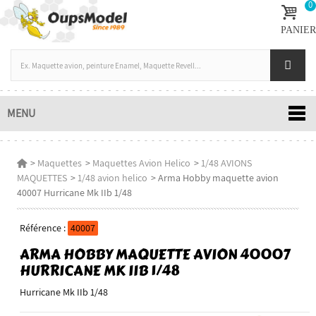
0
PANIER
MENU
>
Maquettes
>
Maquettes Avion Helico
>
1/48 AVIONS
MAQUETTES
>
1/48 avion helico
>
Arma Hobby maquette avion
40007 Hurricane Mk IIb 1/48
Référence :
40007
ARMA HOBBY MAQUETTE AVION 40007
HURRICANE MK IIB 1/48
Hurricane Mk IIb 1/48