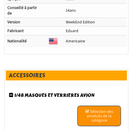
Conseillé à partir
14ans
de
Version
WeekEnd Edition
Fabricant
Eduard
Nationalité
Americaine
ACCESSOIRES
1/48 MASQUES ET VERRIERES AVION
Sélection des
produits de la
catégorie