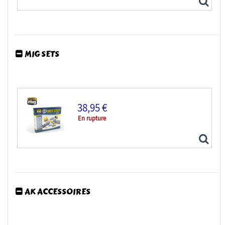
MIG SETS
Eduard Space décalques 3D 3DL48208 P-40E Eduard 1/48
38,95 €
En rupture
AK ACCESSOIRES
MIG set 7800 Set premiers pas