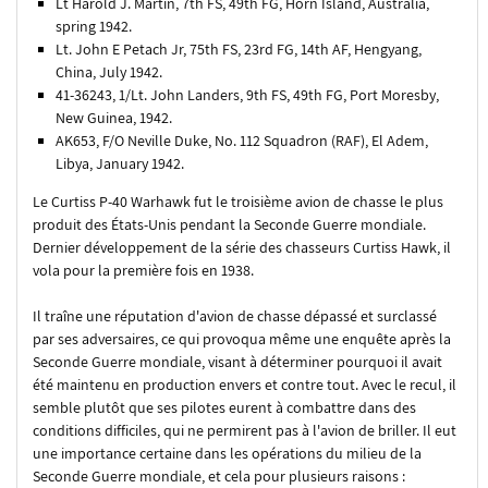
Lt Harold J. Martin, 7th FS, 49th FG, Horn Island, Australia,
spring 1942.
Lt. John E Petach Jr, 75th FS, 23rd FG, 14th AF, Hengyang,
China, July 1942.
41-36243, 1/Lt. John Landers, 9th FS, 49th FG, Port Moresby,
New Guinea, 1942.
AK653, F/O Neville Duke, No. 112 Squadron (RAF), El Adem,
Libya, January 1942.
Le Curtiss P-40 Warhawk fut le troisième avion de chasse le plus
produit des États-Unis pendant la Seconde Guerre mondiale.
Dernier développement de la série des chasseurs Curtiss Hawk, il
vola pour la première fois en 1938.
Il traîne une réputation d'avion de chasse dépassé et surclassé
par ses adversaires, ce qui provoqua même une enquête après la
Seconde Guerre mondiale, visant à déterminer pourquoi il avait
été maintenu en production envers et contre tout. Avec le recul, il
semble plutôt que ses pilotes eurent à combattre dans des
conditions difficiles, qui ne permirent pas à l'avion de briller. Il eut
une importance certaine dans les opérations du milieu de la
Seconde Guerre mondiale, et cela pour plusieurs raisons :