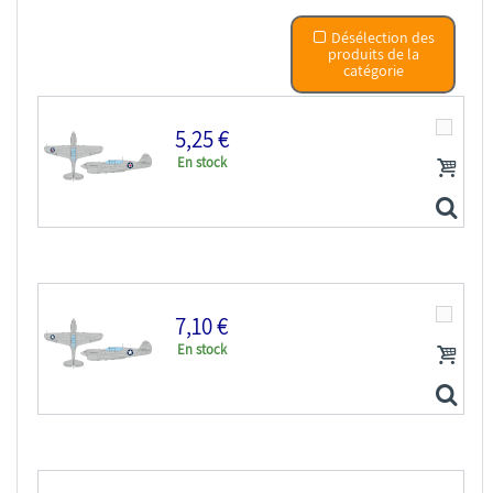
Désélection des
produits de la
catégorie
5,25 €
En stock
7,10 €
En stock
Eduard Express Mask EX1124 P-40E Insigne national US...