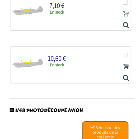
7,10 €
En stock
Eduard Express Mask EX1120 P-40E Insigne national US...
10,60 €
En stock
Eduard Express Mask EX1088 P-40E Eduard 1/48
1/48 PHOTODÉCOUPE AVION
Eduard Express Mask EX1089 P-40E TFace Eduard 1/48
Sélection des
produits de la
catégorie