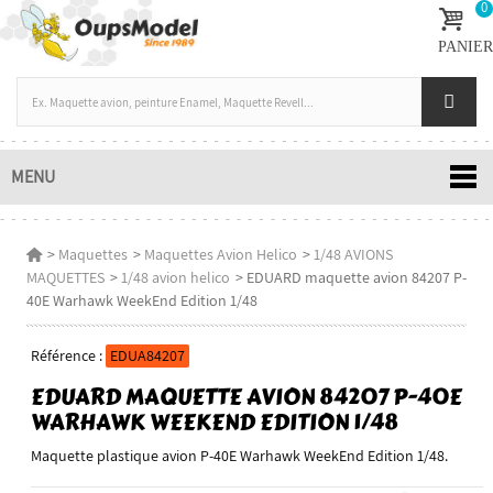
0
PANIER
MENU
>
Maquettes
>
Maquettes Avion Helico
>
1/48 AVIONS
MAQUETTES
>
1/48 avion helico
>
EDUARD maquette avion 84207 P-
40E Warhawk WeekEnd Edition 1/48
Référence :
EDUA84207
EDUARD MAQUETTE AVION 84207 P-40E
WARHAWK WEEKEND EDITION 1/48
Maquette plastique avion P-40E Warhawk WeekEnd Edition 1/48.