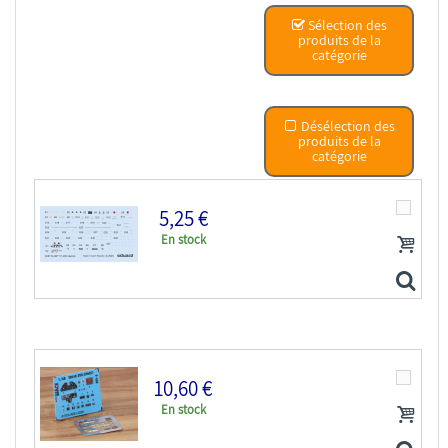
Eduard kit d'amelioration avion brassin Print...
Sélection des
produits de la
catégorie
Désélection des
produits de la
catégorie
5,25 €
En stock
10,60 €
En stock
Eduard Decalques avion D48119 Marquages / Stencils...