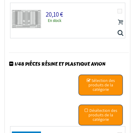
20,10 €
En stock
EDUARD photodecoupe avion FE1557 Zoom amélioration...
1/48 PIÉCES RÉSINE ET PLASTIQUE AVION
EDUARD photodecoupe avion 481155 Volets...
Sélection des
produits de la
catégorie
Désélection des
produits de la
catégorie