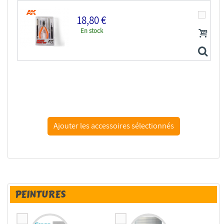
18,80 €
En stock
AK interactive outillage ak9013 Set d'outils basiques
PEINTURES