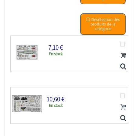
Désélection des
produits de la
catégorie
7,10 €
En stock
10,60 €
En stock
EDUARD photodecoupe avion FE1498 Harnais métal P-40E...