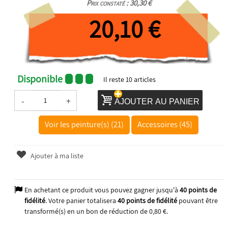
Prix constaté : 30,30 €
20,10 €
Disponible
Il reste
10
articles
-
+
AJOUTER AU PANIER
Voir les peinture(s) (21)
Accessoires (45)
Ajouter à ma liste
En achetant ce produit vous pouvez gagner jusqu'à
40
points de
fidélité
. Votre panier totalisera
40
points de fidélité
pouvant être
transformé(s) en un bon de réduction de
0,80 €
.
2025