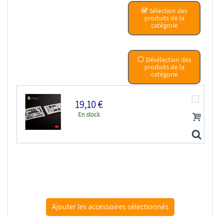
ResKit kit d'amelioration Avion RSU48-0168 Cockpit...
Sélection des
produits de la
catégorie
Désélection des
produits de la
catégorie
19,10 €
En stock
Kelik Decals 3D K48002 Décalcomanies 3D intérieures...