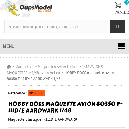
0
PANIER
MENU
>
Maquettes
>
Maquettes Avion Helico
>
1/48 AVIONS
MAQUETTES
>
1/48 avion helico
>
HOBBY BOSS maquette avion
80350 F-111D/E AARDWARK 1/48
Référence :
hb80350
HOBBY BOSS MAQUETTE AVION 80350 F-
111D/E AARDWARK 1/48
Maquette plastique F-111D/E AARDWARK