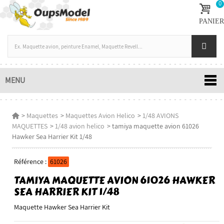
0
PANIER
MENU
>
Maquettes
>
Maquettes Avion Helico
>
1/48 AVIONS
MAQUETTES
>
1/48 avion helico
>
tamiya maquette avion 61026
Hawker Sea Harrier Kit 1/48
Référence :
61026
TAMIYA MAQUETTE AVION 61026 HAWKER
SEA HARRIER KIT 1/48
Maquette Hawker Sea Harrier Kit