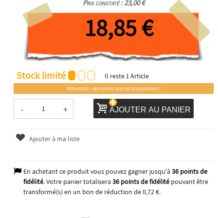
Prix constaté : 23,00 €
18,85 €
Stock limité
Il reste
1
Article
Attention : dernières pièces disponibles !
-
+
AJOUTER AU PANIER
Ajouter à ma liste
En achetant ce produit vous pouvez gagner jusqu'à
36
points de
fidélité
. Votre panier totalisera
36
points de fidélité
pouvant être
transformé(s) en un bon de réduction de
0,72 €
.