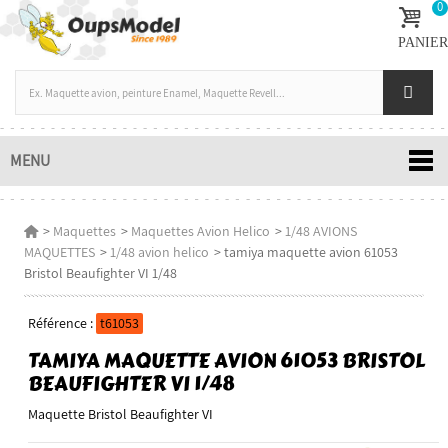
0
PANIER
MENU
>
Maquettes
>
Maquettes Avion Helico
>
1/48 AVIONS
MAQUETTES
>
1/48 avion helico
>
tamiya maquette avion 61053
Bristol Beaufighter VI 1/48
Référence :
t61053
TAMIYA MAQUETTE AVION 61053 BRISTOL
BEAUFIGHTER VI 1/48
Maquette Bristol Beaufighter VI