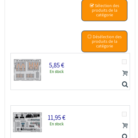
Sélection des
produits de la
catégorie
Désélection des
produits de la
catégorie
5,85 €
En stock
11,95 €
En stock
EDUARD photodecoupe avion FE869 Harnais métal...