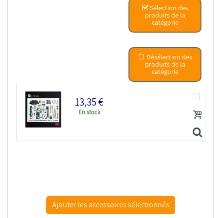
Sélection des
produits de la
catégorie
Désélection des
produits de la
catégorie
13,35 €
En stock
Kelik K48138 Décalcomanies 3D pour l'intérieur du...