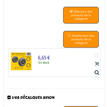
EDUARD photodecoupe avion 49868 Beaufighter Mk.VI...
Sélection des
produits de la
catégorie
Désélection des
produits de la
catégorie
6,65 €
En stock
1/48 DÉCALQUES AVION
CMK kit resine 4439 Beaufighter Mk.VI/X/21 Roues...