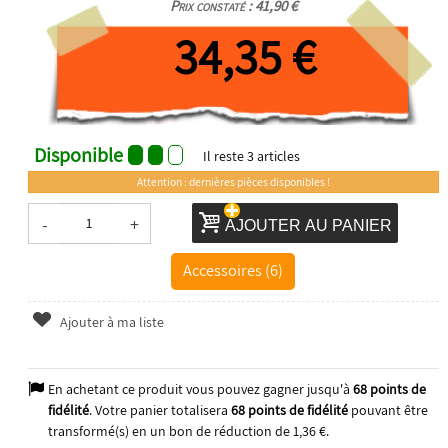
Prix constaté : 41,90 €
34,35 €
Disponible
Il reste
3
articles
Attention : dernières pièces disponibles !
-
+
AJOUTER AU PANIER
Accessoires (6)
Ajouter à ma liste
En achetant ce produit vous pouvez gagner jusqu'à
68
points de
fidélité
. Votre panier totalisera
68
points de fidélité
pouvant être
transformé(s) en un bon de réduction de
1,36 €
.