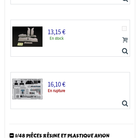
13,15 €
En stock
EDUARD photodecoupe avion FE868 Zoom intérieur...
16,10 €
En rupture
Brengun detail set avion BRL48017 Beaufighter...
1/48 PIÉCES RÉSINE ET PLASTIQUE AVION