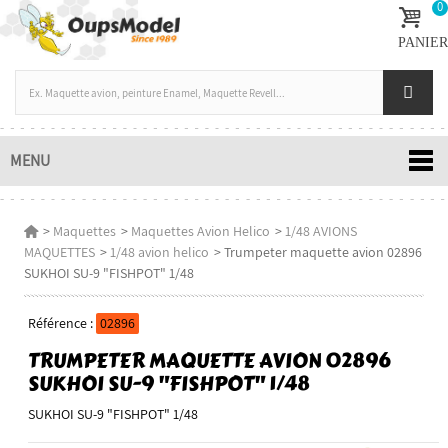
0
PANIER
MENU
>
Maquettes
>
Maquettes Avion Helico
>
1/48 AVIONS
MAQUETTES
>
1/48 avion helico
>
Trumpeter maquette avion 02896
SUKHOI SU-9 "FISHPOT" 1/48
Référence :
02896
TRUMPETER MAQUETTE AVION 02896
SUKHOI SU-9 "FISHPOT" 1/48
SUKHOI SU-9 "FISHPOT" 1/48