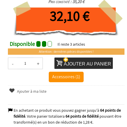
Prix constaté : 35,20 €
32,10 €
Disponible
Il reste
3
articles
Attention : dernières pièces disponibles !
-
+
AJOUTER AU PANIER
Accessoires (1)
Ajouter à ma liste
En achetant ce produit vous pouvez gagner jusqu'à
64
points de
fidélité
. Votre panier totalisera
64
points de fidélité
pouvant être
transformé(s) en un bon de réduction de
1,28 €
.