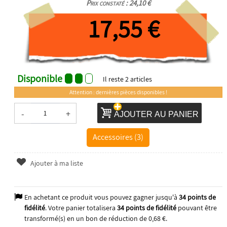
Prix constaté : 24,10 €
17,55 €
Disponible
Il reste
2
articles
Attention : dernières pièces disponibles !
-
+
AJOUTER AU PANIER
Accessoires (3)
Ajouter à ma liste
En achetant ce produit vous pouvez gagner jusqu'à
34
points de
fidélité
. Votre panier totalisera
34
points de fidélité
pouvant être
transformé(s) en un bon de réduction de
0,68 €
.