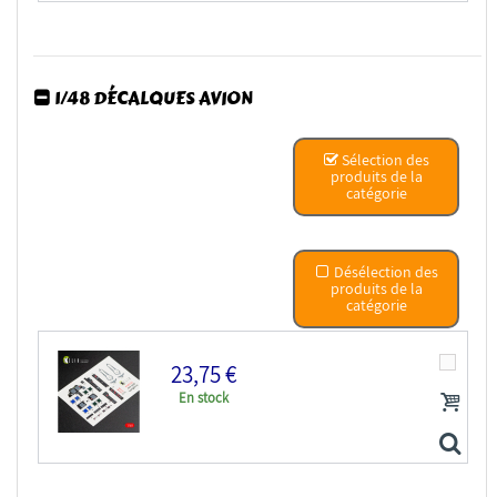
1/48 DÉCALQUES AVION
ResKit RSU48-0323 Mitraileuse à chaîne M230 en...
Sélection des
produits de la
catégorie
Désélection des
produits de la
catégorie
23,75 €
En stock