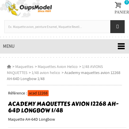
0
PANIER
MENU
>
Maquettes
>
Maquettes Avion Helico
>
1/48 AVIONS
MAQUETTES
>
1/48 avion helico
>
Academy maquettes avion 12268
AH-64D Longbow 1/48
Référence :
acad 12268
ACADEMY MAQUETTES AVION 12268 AH-
64D LONGBOW 1/48
Maquette AH-64D Longbow