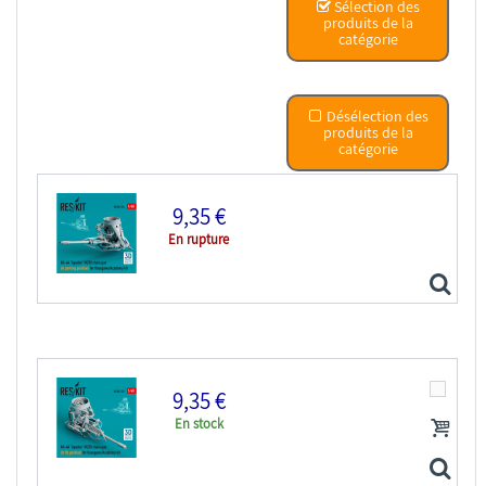
Sélection des
produits de la
catégorie
Désélection des
produits de la
catégorie
9,35 €
En rupture
9,35 €
En stock
ResKit RSU48-0324 Mitraileuse à chaîne M230 en...