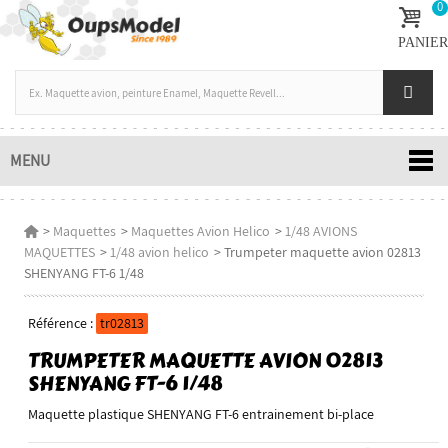
0
PANIER
MENU
>
Maquettes
>
Maquettes Avion Helico
>
1/48 AVIONS
MAQUETTES
>
1/48 avion helico
>
Trumpeter maquette avion 02813
SHENYANG FT-6 1/48
Référence :
tr02813
TRUMPETER MAQUETTE AVION 02813
SHENYANG FT-6 1/48
Maquette plastique SHENYANG FT-6 entrainement bi-place