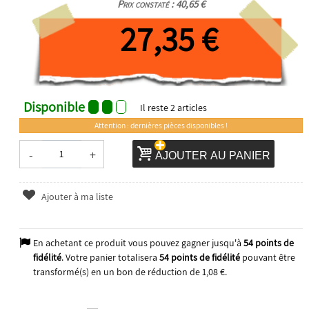
Prix constaté : 40,65 €
27,35 €
Disponible
Il reste
2
articles
Attention : dernières pièces disponibles !
-
+
AJOUTER AU PANIER
Ajouter à ma liste
En achetant ce produit vous pouvez gagner jusqu'à
54
points de
fidélité
. Votre panier totalisera
54
points de fidélité
pouvant être
transformé(s) en un bon de réduction de
1,08 €
.