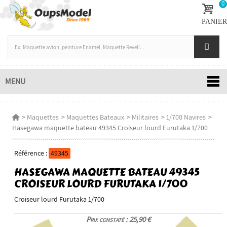
0
PANIER
MENU
>
Maquettes
>
Maquettes Bateaux
>
Militaires
>
1/700 Navires
>
Hasegawa maquette bateau 49345 Croiseur lourd Furutaka 1/700
Référence :
49345
HASEGAWA MAQUETTE BATEAU 49345
CROISEUR LOURD FURUTAKA 1/700
Croiseur lourd Furutaka 1/700
Prix constaté : 25,90 €