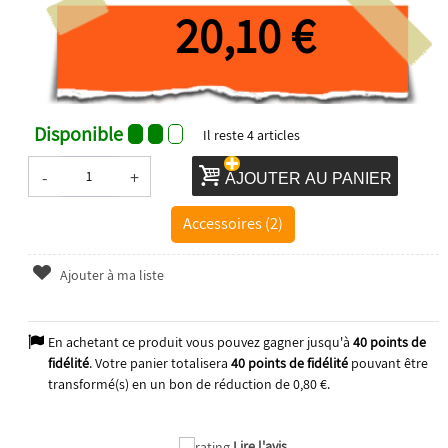
20,10 €
Disponible
Il reste
4
articles
-
+
AJOUTER AU PANIER
Accessoires (2)
Ajouter à ma liste
En achetant ce produit vous pouvez gagner jusqu'à
40
points de
fidélité
. Votre panier totalisera
40
points de fidélité
pouvant être
transformé(s) en un bon de réduction de
0,80 €
.
2025
Lire l'avis