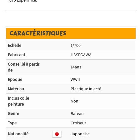
CARACTÉRISTIQUES
Echelle
1/700
Fabricant
HASEGAWA
Conseillé à partir
14ans
de
Epoque
WWII
Matériau
Plastique injecté
Inclus colle
Non
peinture
Genre
Bateau
Type
Croiseur
Nationalité
Japonaise