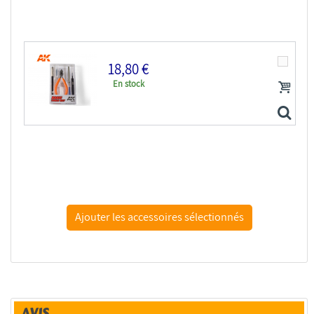
MIG set 7800 Set premiers pas
18,80 €
En stock
AK interactive outillage ak9013 Set d'outils basiques
AVIS