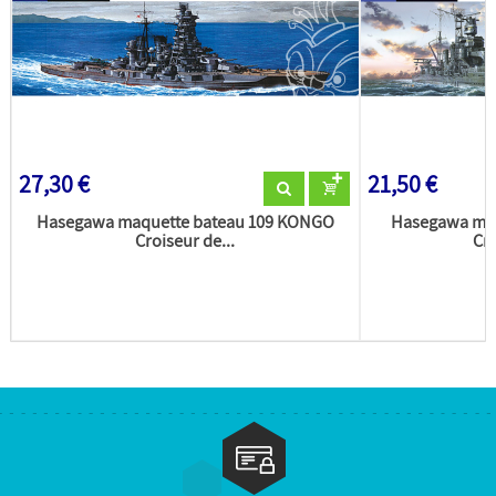
27,30 €
21,50 €
Hasegawa maquette bateau 109 KONGO
Hasegawa maq
Croiseur de...
Cro