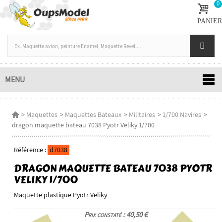
0
PANIER
MENU
>
Maquettes
>
Maquettes Bateaux
>
Militaires
>
1/700 Navires
>
dragon maquette bateau 7038 Pyotr Veliky 1/700
Référence :
d7038
DRAGON MAQUETTE BATEAU 7038 PYOTR
VELIKY 1/700
Maquette plastique Pyotr Veliky
Prix constaté : 40,50 €