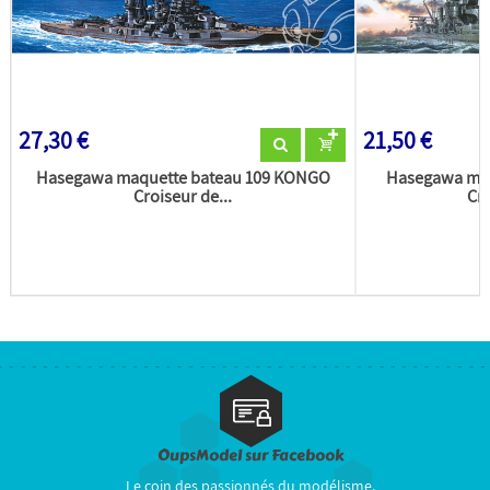
27,30 €
21,50 €
Hasegawa maquette bateau 109 KONGO
Hasegawa maq
Croiseur de...
Cro
OupsModel sur Facebook
Le coin des passionnés du modélisme.