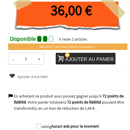
36,00 €
Disponible
Il reste
2
articles
Attention : dernières pièces disponibles !
-
+
AJOUTER AU PANIER
Ajouter à ma liste
En achetant ce produit vous pouvez gagner jusqu'à
72
points de
fidélité
. Votre panier totalisera
72
points de fidélité
pouvant être
transformé(s) en un bon de réduction de
1,44 €
.
Aucun avis pour le moment