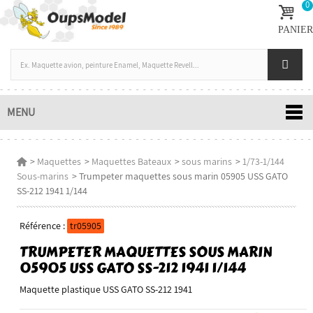
0
PANIER
MENU
>
Maquettes
>
Maquettes Bateaux
>
sous marins
>
1/73-1/144
Sous-marins
>
Trumpeter maquettes sous marin 05905 USS GATO
SS-212 1941 1/144
Référence :
tr05905
TRUMPETER MAQUETTES SOUS MARIN
05905 USS GATO SS-212 1941 1/144
Maquette plastique USS GATO SS-212 1941