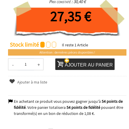
Prix constaté : 30,40 €
27,35 €
Stock limité
Il reste
1
Article
Attention : dernières pièces disponibles !
-
+
AJOUTER AU PANIER
Ajouter à ma liste
En achetant ce produit vous pouvez gagner jusqu'à
54
points de
fidélité
. Votre panier totalisera
54
points de fidélité
pouvant être
transformé(s) en un bon de réduction de
1,08 €
.