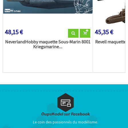
48,15 €
45,35 €
NeverlandHobby maquette Sous-Marin 8001
Revell maquette s
Kriegsmarine...
OupsModel sur Facebook
Le coin des passionnés du modélisme.