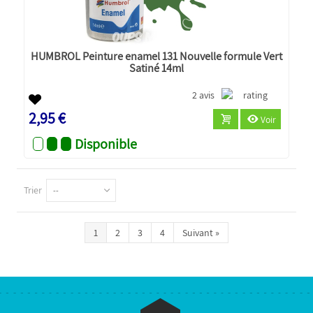
HUMBROL Peinture enamel 131 Nouvelle formule Vert
Satiné 14ml
2 avis
2,95 €
Voir
Disponible
Trier
--
1
2
3
4
Suivant
»