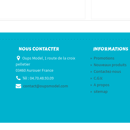
NOUS CONTACTER
INFORMATIONS
Oups Model, 1 route de la croix
»
Promotions
pelletier
»
Nouveaux produits
03460 Aurouer France
»
Contactez-nous
Tél :
04.70.48.93.09
»
C.G.V.
»
A propos
contact@oupsmodel.com
»
sitemap