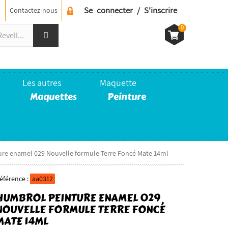
Se connecter / S'inscrire
Contactez-nous
0
Les autres
Maquette
Maquettes
Peinture
e enamel 029 Nouvelle formule Terre Foncé Mate 14ml
éférence :
aa0312
HUMBROL PEINTURE ENAMEL 029
NOUVELLE FORMULE TERRE FONCÉ
MATE 14ML