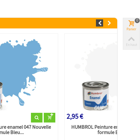
0
Panier
En haut
2,95 €
re enamel 047 Nouvelle
HUMBROL Peinture enamel 034 
mule Bleu...
formule Blanc...