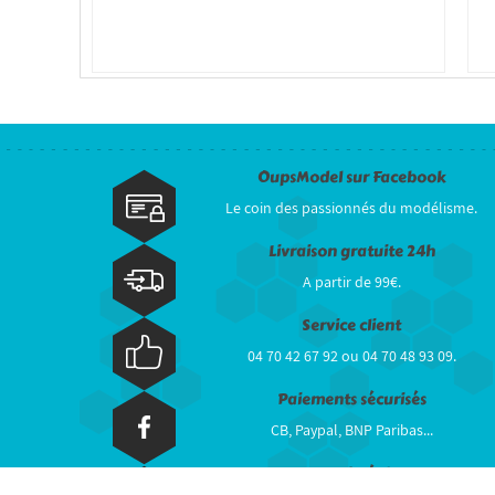
OupsModel sur Facebook
Le coin des passionnés du modélisme.
Livraison gratuite 24h
A partir de 99€.
Service client
04 70 42 67 92 ou 04 70 48 93 09.
Paiements sécurisés
CB, Paypal, BNP Paribas...
Stock réel