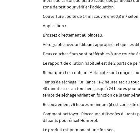
métal, du carton, du plâtre scellé, des panneaux dur
zone de test pour vérifier l'adéquation.
Couverture : boîte de 14 ml couvre env. 0,3 m² selon 
Application :
Brossez directement au pinceau.
Aérographe avec un diluant approprié tel que les d
Deux couches fines sont préférables à une couche ép
Le rapport de dilution habituel est de 2 parts de pei
Remarque : Les couleurs Metalcote sont conçues pou
Temps de séchage : Brillance : 1-2 heures sec au touc
40 minutes sec au toucher ; jusqu'à 24 heures pour u
temps de séchage varient en fonction de la températ
Recouvrement : 6 heures minimum (il est conseillé de
Comment nettoyer : Pinceaux : utilisez les diluant
diluants pour émail Humbrol.
Le produit est permanent une fois sec.