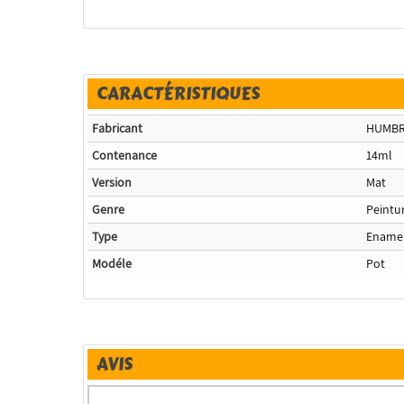
CARACTÉRISTIQUES
Fabricant
HUMB
Contenance
14ml
Version
Mat
Genre
Peintu
Type
Ename
Modéle
Pot
AVIS