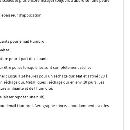
s scellés et plus encore. Essayez toujours d'abord sur une petite
l'épaisseur d'application.
iluants pour émail Humbrol.
aisse.
nture pour 1 part de diluant.
r être polies lorsqu'elles sont complètement sèches.
her ; jusqu'à 24 heures pour un séchage dur. Mat et satiné : 20 à
n séchage dur. Métalliques : séchage dur en env. 10 jours. Les
ure ambiante et de l'humidité.
 laisser reposer une nuit).
s pour émail Humbrol. Aérographe : rincez abondamment avec les