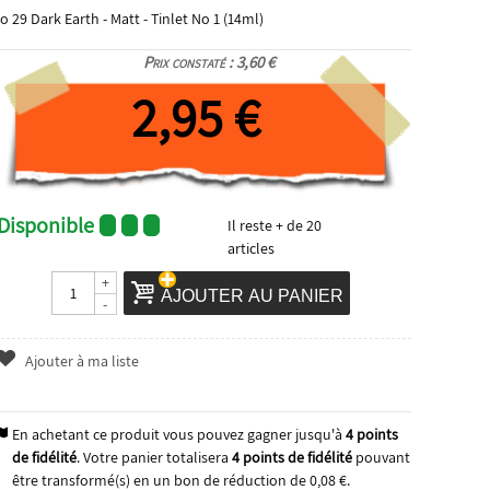
o 29 Dark Earth - Matt - Tinlet No 1 (14ml)
Prix constaté : 3,60 €
2,95 €
Disponible
Il reste
+ de 20
articles
+
AJOUTER AU PANIER
-
Ajouter à ma liste
En achetant ce produit vous pouvez gagner jusqu'à
4
points
de fidélité
. Votre panier totalisera
4
points de fidélité
pouvant
être transformé(s) en un bon de réduction de
0,08 €
.