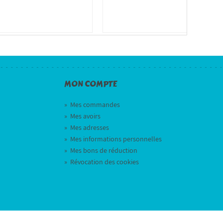
MON COMPTE
»
Mes commandes
»
Mes avoirs
»
Mes adresses
»
Mes informations personnelles
»
Mes bons de réduction
»
Révocation des cookies