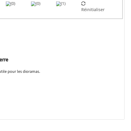
(0)
(0)
(1)
Réinitialiser
erre
utile pour les dioramas.