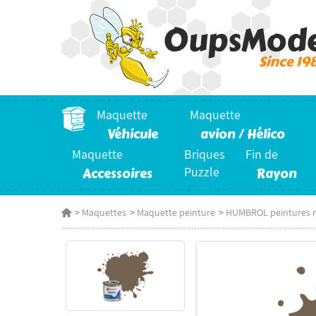
Maquette
Maquette
Véhicule
avion / Hélico
Maquette
Briques
Fin de
Accessoires
Puzzle
Rayon
>
Maquettes
>
Maquette peinture
>
HUMBROL peintures 