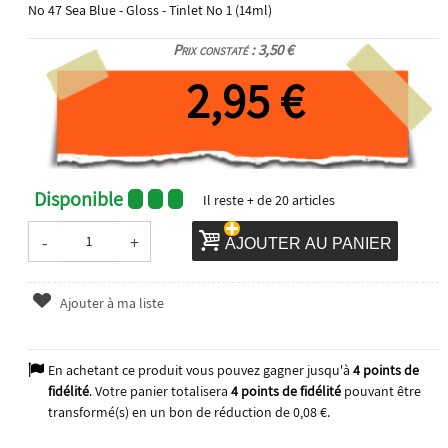
No 47 Sea Blue - Gloss - Tinlet No 1 (14ml)
Prix constaté : 3,50 €
2,95 €
Disponible
Il reste
+ de 20
articles
-
+
AJOUTER AU PANIER
Ajouter à ma liste
En achetant ce produit vous pouvez gagner jusqu'à
4
points de
fidélité
. Votre panier totalisera
4
points de fidélité
pouvant être
transformé(s) en un bon de réduction de
0,08 €
.
2023