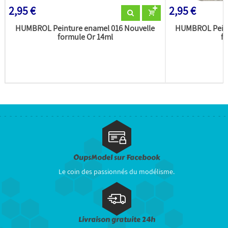
2,95 €
2,95 €
HUMBROL Peinture enamel 016 Nouvelle
HUMBROL Peint
formule Or 14ml
fo
OupsModel sur Facebook
Le coin des passionnés du modélisme.
Livraison gratuite 24h