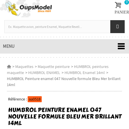
0
PANIER
MENU
>
Maquettes
>
Maquette peinture
>
HUMBROL peintures
maquette
>
HUMBROL ENAMEL
>
HUMBROL Enamel 14ml
>
HUMBROL Peinture enamel 047 Nouvelle formule Bleu Mer brillant
14ml
Référence :
aa0518
HUMBROL PEINTURE ENAMEL 047
NOUVELLE FORMULE BLEU MER BRILLANT
14ML