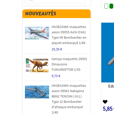
NOUVEAUTÉS
HASEGAWA maquettes
avion 09055 Aichi D3A1
Type 99 Bombardier en
piquet embarqué 1/48
25,35 €
tamiya maquette 28501
Dinausore
FUKUIRAPTOR 1/35
9,75 €
Edu
HASEGAWA maquettes
avion 09061 Nakajima
B6N2 TENZAN (JILL)
Type 12 Bombardier
d'attaque embarqué
5,85
1/48