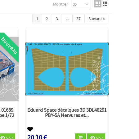
Montrer
30
1
2
3
...
37
Suivant
»
Nouveau
 01689
Eduard Space décalques 3D 3DL48291
pe 1/72
PBY-5A Nervures et...
20,10 €
Voir
Voir