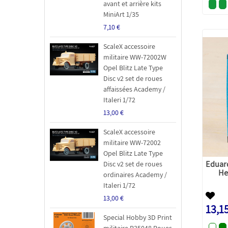
avant et arrière kits
MiniArt 1/35
7,10 €
ScaleX accessoire
militaire WW-72002W
Opel Blitz Late Type
Disc v2 set de roues
affaissées Academy /
Italeri 1/72
13,00 €
ScaleX accessoire
militaire WW-72002
Opel Blitz Late Type
Eduar
Disc v2 set de roues
He
ordinaires Academy /
Italeri 1/72
13,00 €
13,1
Special Hobby 3D Print