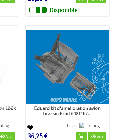
Disponible
ion Löök
Eduard kit d'amelioration avion
brassin Print 6481167...
1 avis
36,25 €
Voir
Voir