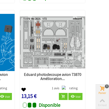
avion
Eduard photodecoupe avion 73870
.
Amélioration...
0
1 avis
Panier
13,15 €
Voir
Voir
Disponible
En haut