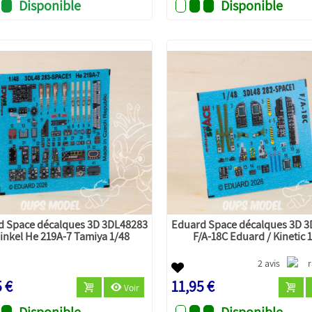
Disponible
Disponible
d Space décalques 3D 3DL48283
Eduard Space décalques 3D 
inkel He 219A-7 Tamiya 1/48
F/A-18C Eduard / Kinetic 
2 avis
5 €
11,95 €
Voir
Disponible
Disponible