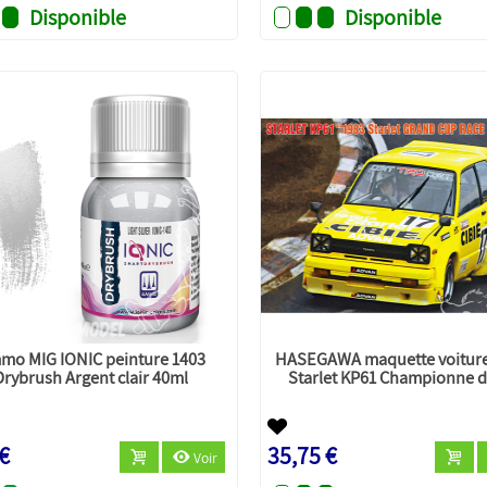
Disponible
Disponible
mo MIG IONIC peinture 1403
HASEGAWA maquette voiture
Drybrush Argent clair 40ml
Starlet KP61 Championne de
 €
35,75 €
Voir