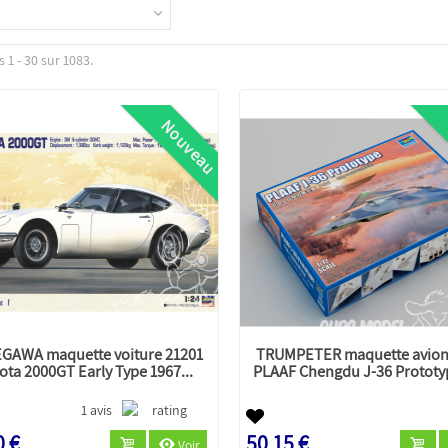
 1 - 30 sur 1083.
Nouveau
GAWA maquette voiture 21201
TRUMPETER maquette avion
ota 2000GT Early Type 1967...
PLAAF Chengdu J-36 Prototy
1 avis
0 €
50,15 €
Voir