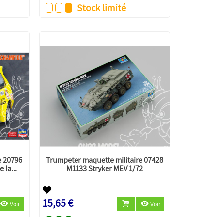
Stock limité
 20796
Trumpeter maquette militaire 07428
 la...
M1133 Stryker MEV 1/72
15,65 €
Voir
Voir