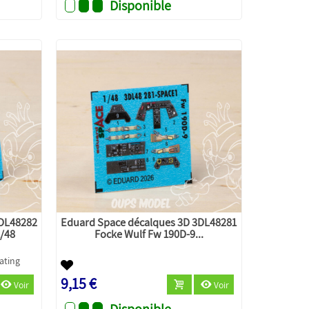
Disponible
3DL48282
Eduard Space décalques 3D 3DL48281
1/48
Focke Wulf Fw 190D-9...
9,15 €
Voir
Voir
Disponible