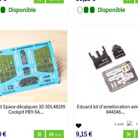
Disponible
Disponible
d Space décalques 3D 3DL48285
Eduard kit d'amelioration av
Cockpit PBY-5A...
644346...
1 avis
0 €
9,15 €
Voir