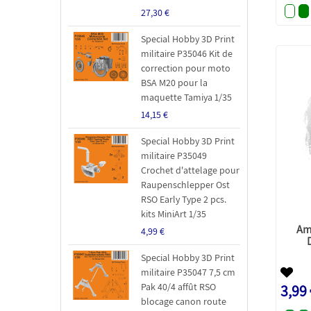
27,30 €
Special Hobby 3D Print
militaire P35046 Kit de
correction pour moto
BSA M20 pour la
maquette Tamiya 1/35
14,15 €
Special Hobby 3D Print
militaire P35049
Crochet d'attelage pour
Raupenschlepper Ost
RSO Early Type 2 pcs.
kits MiniArt 1/35
Am
4,99 €
Special Hobby 3D Print
militaire P35047 7,5 cm
Pak 40/4 affût RSO
3,99
blocage canon route