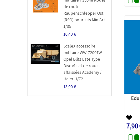
militaire P35048 Roues
de route
Raupenschlepper Ost
(RSO) pour kits MiniArt
1/35
10,40 €
ScaleX accessoire
militaire WW-72001W
Opel Blitz Late Type
Disc v1 set de roues
affaissées Academy /
Italeri 1/72
13,00 €
Edua
7,90