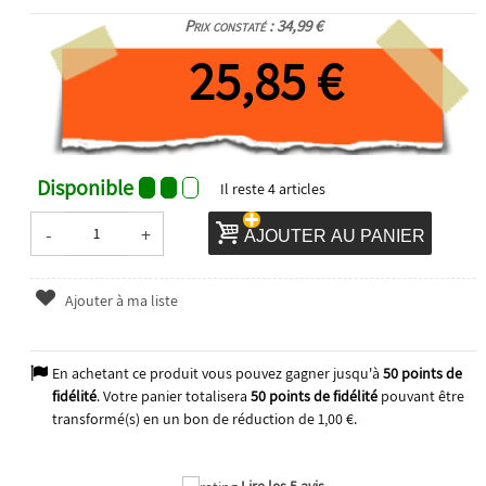
Prix constaté : 34,99 €
25,85 €
Disponible
Il reste
4
articles
-
+
AJOUTER AU PANIER
Ajouter à ma liste
En achetant ce produit vous pouvez gagner jusqu'à
50
points de
fidélité
. Votre panier totalisera
50
points de fidélité
pouvant être
transformé(s) en un bon de réduction de
1,00 €
.
Lire les 5 avis