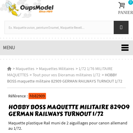
0
PANIER
MENU
>
Maquettes
>
Maquettes Militaires
>
1/72 1/76 MILITAIRE
MAQUETTES
>
Tout pour vos Dioramas militaires 1/72
>
HOBBY
BOSS maquette militaire 82909 GERMAN RAILWAYS TURNOUT 1/72
Référence :
hb82909
HOBBY BOSS MAQUETTE MILITAIRE 82909
GERMAN RAILWAYS TURNOUT 1/72
Maquette plastique Rail muni de 2 aiguillages pour canon allemand
au 1/72.