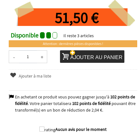
51,50 €
Disponible
Il reste
3
articles
Attention : dernières pièces disponibles !
-
+
AJOUTER AU PANIER
Ajouter à ma liste
En achetant ce produit vous pouvez gagner jusqu'à
102
points de
fidélité
. Votre panier totalisera
102
points de fidélité
pouvant être
transformé(s) en un bon de réduction de
2,04 €
.
2026
Aucun avis pour le moment