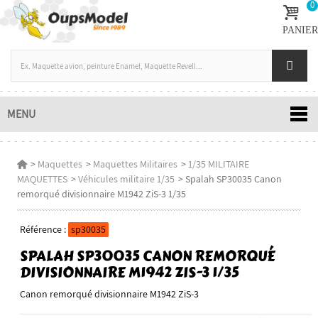
0
PANIER
MENU
>
Maquettes
>
Maquettes Militaires
>
1/35 MILITAIRE
MAQUETTES
>
Véhicules militaire 1/35
>
Spalah SP30035 Canon
remorqué divisionnaire M1942 ZiS-3 1/35
Référence :
sp30035
SPALAH SP30035 CANON REMORQUÉ
DIVISIONNAIRE M1942 ZIS-3 1/35
Canon remorqué divisionnaire M1942 ZiS-3