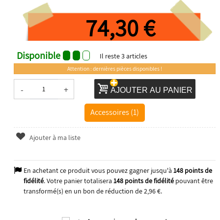
74,30 €
Disponible
Il reste
3
articles
Attention : dernières pièces disponibles !
-
+
AJOUTER AU PANIER
Accessoires (1)
Ajouter à ma liste
En achetant ce produit vous pouvez gagner jusqu'à
148
points de
fidélité
. Votre panier totalisera
148
points de fidélité
pouvant être
transformé(s) en un bon de réduction de
2,96 €
.
2026