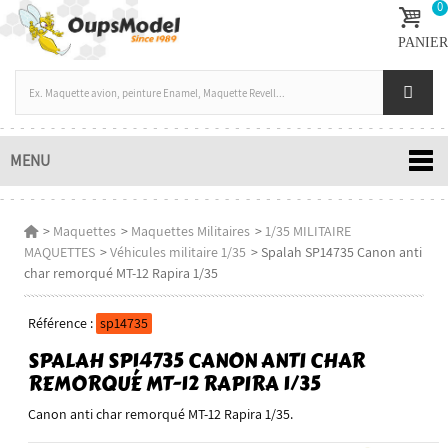
0
PANIER
MENU
>
Maquettes
>
Maquettes Militaires
>
1/35 MILITAIRE
MAQUETTES
>
Véhicules militaire 1/35
>
Spalah SP14735 Canon anti
char remorqué MT-12 Rapira 1/35
Référence :
sp14735
SPALAH SP14735 CANON ANTI CHAR
REMORQUÉ MT-12 RAPIRA 1/35
Canon anti char remorqué MT-12 Rapira 1/35.