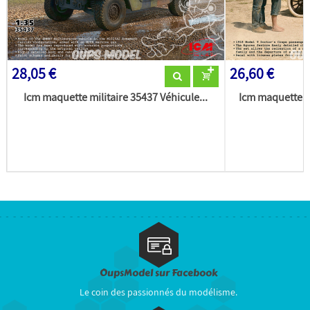
28,05 €
26,60 €
Icm maquette militaire 35437 Véhicule...
Icm maquette m
OupsModel sur Facebook
Le coin des passionnés du modélisme.